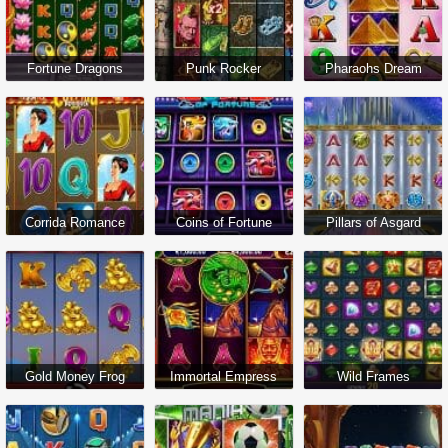
Fortune Dragons
Punk Rocker
Pharaohs Dream
Corrida Romance
Coins of Fortune
Pillars of Asgard
Gold Money Frog
Immortal Empress
Wild Frames