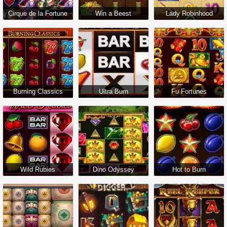
Cirque de la Fortune
Win a Beest
Lady Robinhood
Burning Classics
Ultra Burn
Fu Fortunes
Wild Rubies
Dino Odyssey
Hot to Burn