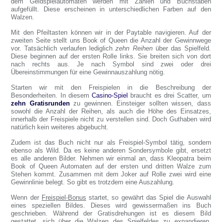
dem Geldspielautomaten werden mit Zahlen und Buchstaben
aufgefüllt. Diese erscheinen in unterschiedlichen Farben auf den
Walzen.
Mit den Pfeiltasten können wir in der Paytable navigieren. Auf der
zweiten Seite stellt uns Book of Queen die Anzahl der Gewinnwege
vor. Tatsächlich verlaufen lediglich
zehn Reihen
über das Spielfeld.
Diese beginnen auf der ersten Rolle links. Sie breiten sich von dort
nach rechts aus. Je nach Symbol sind zwei oder drei
Übereinstimmungen für eine Gewinnauszahlung nötig.
Starten wir mit den Freispielen in die Beschreibung der
Besonderheiten. In diesem
Casino-Spiel
braucht es drei Scatter, um
zehn Gratisrunden
zu gewinnen. Einsteiger sollten wissen, dass
sowohl die Anzahl der Reihen, als auch die Höhe des Einsatzes,
innerhalb der Freispiele nicht zu verstellen sind. Doch Guthaben wird
natürlich kein weiteres abgebucht.
Zudem ist das Buch nicht nur als Freispiel-Symbol tätig, sondern
ebenso als Wild. Da es keine anderen Sondersymbole gibt, ersetzt
es alle anderen Bilder. Nehmen wir einmal an, dass Kleopatra beim
Book of Queen Automaten auf der ersten und dritten Walze zum
Stehen kommt. Zusammen mit dem Joker auf Rolle zwei wird eine
Gewinnlinie belegt. So gibt es trotzdem eine Auszahlung.
Wenn der
Freispiel-Bonus
startet, so gewährt das Spiel die Auswahl
eines speziellen Bildes. Dieses wird gewissermaßen ins Buch
geschrieben. Während der Gratisdrehungen ist es diesem Bild
gestattet, sich über die Walzen des Spielfeldes zu expandieren.