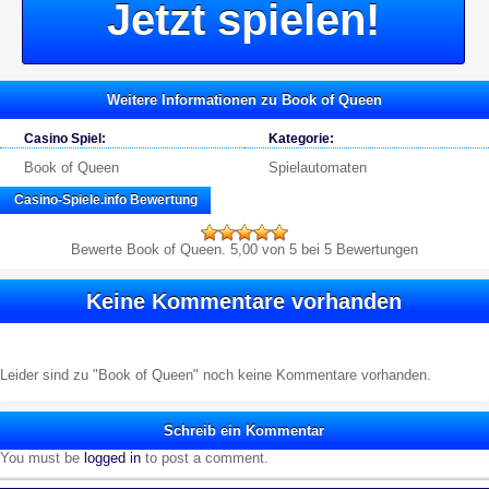
Jetzt spielen!
Weitere Informationen zu Book of Queen
Casino Spiel:
Kategorie:
Book of Queen
Spielautomaten
Casino-Spiele.info
Bewertung
Bewerte
Book of Queen
.
5,00
von 5 bei 5 Bewertungen
Keine Kommentare vorhanden
Leider sind zu "Book of Queen" noch keine Kommentare vorhanden.
Schreib ein Kommentar
You must be
logged in
to post a comment.