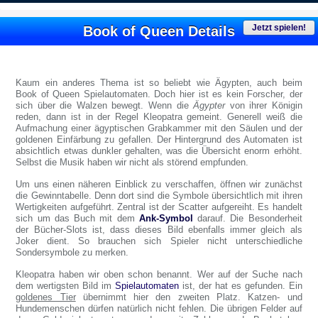
Jetzt spielen!
Book of Queen Details
Kaum ein anderes Thema ist so beliebt wie Ägypten, auch beim
Book of Queen Spielautomaten. Doch hier ist es kein Forscher, der
sich über die Walzen bewegt. Wenn die
Ägypter
von ihrer Königin
reden, dann ist in der Regel Kleopatra gemeint. Generell weiß die
Aufmachung einer ägyptischen Grabkammer mit den Säulen und der
goldenen Einfärbung zu gefallen. Der Hintergrund des Automaten ist
absichtlich etwas dunkler gehalten, was die Übersicht enorm erhöht.
Selbst die Musik haben wir nicht als störend empfunden.
Um uns einen näheren Einblick zu verschaffen, öffnen wir zunächst
die Gewinntabelle. Denn dort sind die Symbole übersichtlich mit ihren
Wertigkeiten aufgeführt. Zentral ist der Scatter aufgereiht. Es handelt
sich um das Buch mit dem
Ank-Symbol
darauf. Die Besonderheit
der Bücher-Slots ist, dass dieses Bild ebenfalls immer gleich als
Joker dient. So brauchen sich Spieler nicht unterschiedliche
Sondersymbole zu merken.
Kleopatra haben wir oben schon benannt. Wer auf der Suche nach
dem wertigsten Bild im
Spielautomaten
ist, der hat es gefunden. Ein
goldenes Tier
übernimmt hier den zweiten Platz. Katzen- und
Hundemenschen dürfen natürlich nicht fehlen. Die übrigen Felder auf