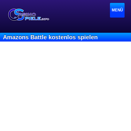
MENÜ
Amazons Battle kostenlos spielen