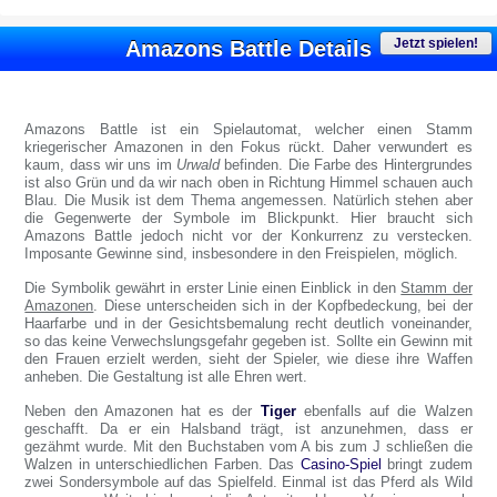
Jetzt spielen!
Amazons Battle Details
Amazons Battle ist ein Spielautomat, welcher einen Stamm
kriegerischer Amazonen in den Fokus rückt. Daher verwundert es
kaum, dass wir uns im
Urwald
befinden. Die Farbe des Hintergrundes
ist also Grün und da wir nach oben in Richtung Himmel schauen auch
Blau. Die Musik ist dem Thema angemessen. Natürlich stehen aber
die Gegenwerte der Symbole im Blickpunkt. Hier braucht sich
Amazons Battle jedoch nicht vor der Konkurrenz zu verstecken.
Imposante Gewinne sind, insbesondere in den Freispielen, möglich.
Die Symbolik gewährt in erster Linie einen Einblick in den
Stamm der
Amazonen
. Diese unterscheiden sich in der Kopfbedeckung, bei der
Haarfarbe und in der Gesichtsbemalung recht deutlich voneinander,
so das keine Verwechslungsgefahr gegeben ist. Sollte ein Gewinn mit
den Frauen erzielt werden, sieht der Spieler, wie diese ihre Waffen
anheben. Die Gestaltung ist alle Ehren wert.
Neben den Amazonen hat es der
Tiger
ebenfalls auf die Walzen
geschafft. Da er ein Halsband trägt, ist anzunehmen, dass er
gezähmt wurde. Mit den Buchstaben vom A bis zum J schließen die
Walzen in unterschiedlichen Farben. Das
Casino-Spiel
bringt zudem
zwei Sondersymbole auf das Spielfeld. Einmal ist das Pferd als Wild