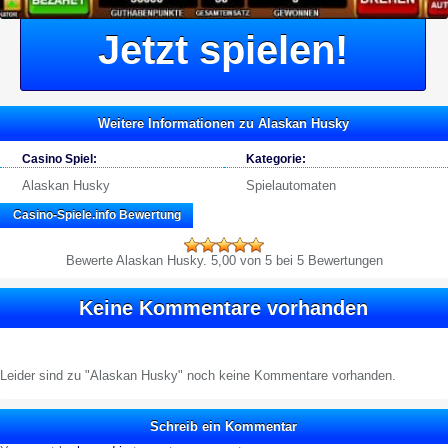
Jetzt spielen!
Weitere Informationen zu Alaskan Husky
Casino Spiel:
Kategorie:
Alaskan Husky
Spielautomaten
Casino-Spiele.info
Bewertung
Bewerte
Alaskan Husky
.
5,00
von 5 bei 5 Bewertungen
Keine Kommentare vorhanden
Leider sind zu "Alaskan Husky" noch keine Kommentare vorhanden.
Schreib ein Kommentar