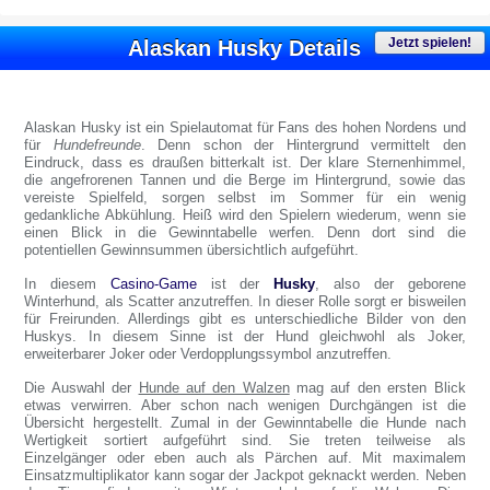
Jetzt spielen!
Alaskan Husky Details
Alaskan Husky ist ein Spielautomat für Fans des hohen Nordens und
für
Hundefreunde
. Denn schon der Hintergrund vermittelt den
Eindruck, dass es draußen bitterkalt ist. Der klare Sternenhimmel,
die angefrorenen Tannen und die Berge im Hintergrund, sowie das
vereiste Spielfeld, sorgen selbst im Sommer für ein wenig
gedankliche Abkühlung. Heiß wird den Spielern wiederum, wenn sie
einen Blick in die Gewinntabelle werfen. Denn dort sind die
potentiellen Gewinnsummen übersichtlich aufgeführt.
In diesem
Casino-Game
ist der
Husky
, also der geborene
Winterhund, als Scatter anzutreffen. In dieser Rolle sorgt er bisweilen
für Freirunden. Allerdings gibt es unterschiedliche Bilder von den
Huskys. In diesem Sinne ist der Hund gleichwohl als Joker,
erweiterbarer Joker oder Verdopplungssymbol anzutreffen.
Die Auswahl der
Hunde auf den Walzen
mag auf den ersten Blick
etwas verwirren. Aber schon nach wenigen Durchgängen ist die
Übersicht hergestellt. Zumal in der Gewinntabelle die Hunde nach
Wertigkeit sortiert aufgeführt sind. Sie treten teilweise als
Einzelgänger oder eben auch als Pärchen auf. Mit maximalem
Einsatzmultiplikator kann sogar der Jackpot geknackt werden. Neben