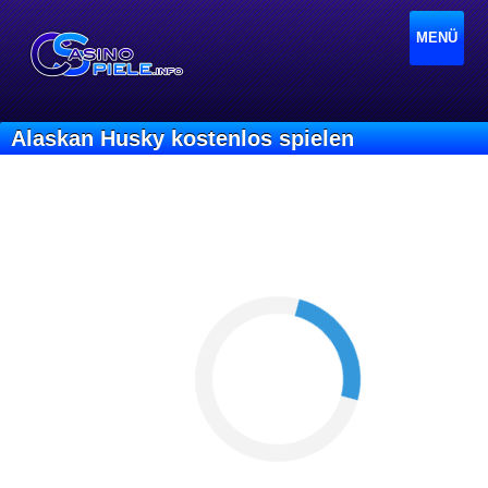
MENÜ
Alaskan Husky kostenlos spielen