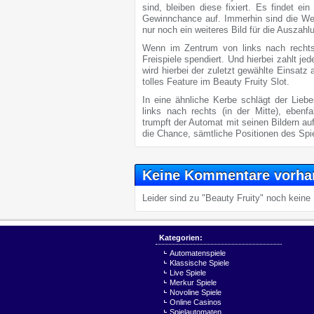
sind, bleiben diese fixiert. Es findet ei
Gewinnchance auf. Immerhin sind die Wei
nur noch ein weiteres Bild für die Auszahl
Wenn im Zentrum von links nach rechts 
Freispiele spendiert. Und hierbei zahlt j
wird hierbei der zuletzt gewählte Einsatz
tolles Feature im Beauty Fruity Slot.
In eine ähnliche Kerbe schlägt der Lieb
links nach rechts (in der Mitte), ebenf
trumpft der Automat mit seinen Bildern auf 
die Chance, sämtliche Positionen des Spie
Keine Kommentare vorha
Leider sind zu "Beauty Fruity" noch kei
Kategorien:
Automatenspiele
Klassische Spiele
Live Spiele
Merkur Spiele
Novoline Spiele
Online Casinos
Spielautomaten