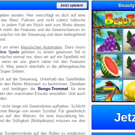
Beauty 
Jetzt spielen!
eben worden. Hier verschlägt es dich auf eine
ich das Meer, Palmen und nicht zuletzt hübsche
 in jedem Fall ein Stück weit zum Motto dieses
och mehr die Features und die Gewinnchancen im
zunächst mit der Steuerung und dann tiefergehend
sst.
al um einen
klassischen Automaten
. Dass muss
line Spiele
gehören zu einem gewissen Teil in
nächst einmal nur, dass wir auf ein Spielfeld mit
 wenn wir uns gleich näher mit den Features
ch. Was jedoch ebenfalls in die althergebrachte
e Super Sieben.
lick auf die Steuerung. Unterhalb des Spielfeldes
über den Reiter Münzwert zu bestimmen. Daneben
in und betätigen die
Bongo-Trommel
für eine
irekt den maximalen Einsatz einstellen. Und auch
rden.
 nicht lange mit Gewinnlinien aufhalten. Schlicht
immte Menge von einem Symbol. Für gewöhnlich
Jet
wo auf den Walzen, für eine Auszahlung hin.
nd die Süßigkeit (Multiplikator) müssen nur drei
er Sondersymbole auf den Rollen zu entdecken