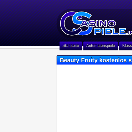
Startseite
Automatenspiele
Klass
Beauty Fruity kostenlos s