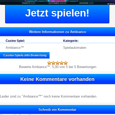
Jetzt spielen!
Weitere Informationen zu Ambiance
Casino Spiel:
Kategorie:
Ambiance™
Spielautomaten
Casino-Spiele.info
Bewertung
Bewerte
Ambiance™
.
5,00
von 5 bei 5 Bewertungen
Keine Kommentare vorhanden
Leider sind zu "Ambiance™" noch keine Kommentare vorhanden.
Schreib ein Kommentar