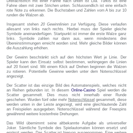
Dreifachstrich mit einer Fahne nach unten ist Lila. Türkis ist eine
Fahne oben mit zwei Strichen unten. Schlussendlich ist eine einfach
rote Note zu erkennen. Die Buchstaben und Zahlen vom A bis zur 10
runden die Walzen ab.
Insgesamt stehen
20 Gewinnlinien
zur Verfügung. Diese verlaufen
allesamt von links nach rechts. Hierbei muss der Spieler gleiche
Symbole aneinanderfügen. Startpunkt ist immer die erste Walze ganz
links. Symbole zahlen nur dann aus, wenn mindestens drei
Übereinstimmungen erreicht worden sind. Mehr gleiche Bilder können
die Auszahlung erhöhen.
Der Gewinn beschränkt sich auf den höchsten Wert je Linie. Der
Spieler kann den Einsatz selbst bestimmen, wohingegen die Linien
auf 20 fixiert sind. Mit einem Klick auf Drehen beginnen die Walzen
zu rotieren. Potentielle Gewinne werden unter dem Notenschlüssel
angezeigt.
Der Scatter ist das einzige Bild des Automatenspiels, welches nicht
an Reihen gebunden ist. In diesem
Online-Casino
Spiel werden die
Scatter gesammelt. Dies muss nicht innerhalb einer Runde
geschehen. Wurden fünf oder mehr
Notenschlüssel
gesammelt, diese
werden unten in der Leiste angezeigt, wird eine gleichlautende Zahl
an Freispielen ausgegeben. Notenschlüssel während der Freespins
gewährend weitere kostenfreie Drehungen.
Das Wild übernimmt seine altbekannte Aufgabe als universeller
Joker. Sämtliche Symbole des Spielautomaten können ersetzt und
ergänzt werden. Das Scatter ist hiervon ausgenommen. Eine weitere