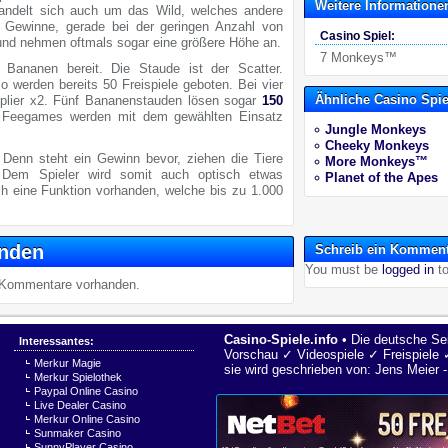
Weitere Informatione
andelt sich auch um das Wild, welches andere
 Gewinne, gerade bei der geringen Anzahl von
Casino Spiel:
t und nehmen oftmals sogar eine größere Höhe an.
7 Monkeys™
e Bananen bereit. Die Staude ist der Scatter.
so werden bereits 50 Freispiele geboten. Bei vier
Ähnliche Casino Spie
iplier x2. Fünf Bananenstauden lösen sogar
150
ie Feegames werden mit dem gewählten Einsatz
Jungle Monkeys
Cheeky Monkeys
. Denn steht ein Gewinn bevor, ziehen die Tiere
More Monkeys™
 Dem Spieler wird somit auch optisch etwas
Planet of the Apes
ch eine Funktion vorhanden, welche bis zu 1.000
nden
Schreib ein Komment
You must be
logged in
to
 Kommentare vorhanden.
Casino-Spiele.info
• Die deutsche Sei
Interessantes:
Vorschau ✓ Videospiele ✓ Freispiele ✓
Merkur Magie
sie wird geschrieben von:
Jens Meier
Merkur Spielothek
Paypal Online Casino
Live Dealer Casino
Merkur Online Casino
Sunmaker Casino
SunnyPlayer Casino