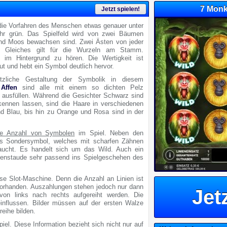
7 Monk
Jetzt spielen!
 die Vorfahren des Menschen etwas genauer unter
ehr grün. Das Spielfeld wird von zwei Bäumen
nd Moos bewachsen sind. Zwei Ästen von jeder
n. Gleiches gilt für die Wurzeln am Stamm.
e
im Hintergrund zu hören. Die Wertigkeit ist
ut und hebt ein Symbol deutlich hervor.
tzliche Gestaltung der Symbolik in diesem
e
Affen
sind alle mit einem so dichten Pelz
ig ausfüllen. Während die Gesichter Schwarz sind
kennen lassen, sind die Haare in verschiedenen
nd Blau, bis hin zu Orange und Rosa sind in der
ge Anzahl von Symbolen
im Spiel. Neben den
tes Sondersymbol, welches mit scharfen Zähnen
ucht. Es handelt sich um das Wild. Auch ein
anenstaude sehr passend ins Spielgeschehen des
ese Slot-Maschine. Denn die Anzahl an Linien ist
orhanden. Auszahlungen stehen jedoch nur dann
Jet
on links nach rechts aufgereiht werden. Die
influssen. Bilder müssen auf der ersten Walze
eihe bilden.
iel. Diese Information bezieht sich nicht nur auf