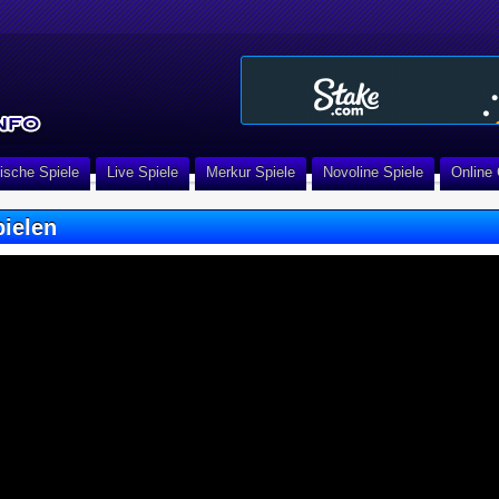
ische Spiele
Live Spiele
Merkur Spiele
Novoline Spiele
Online
ielen