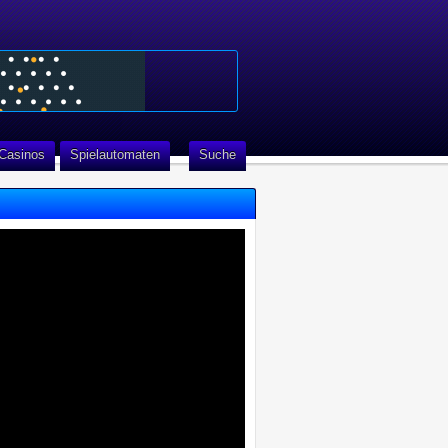
 Casinos
Spielautomaten
Suche