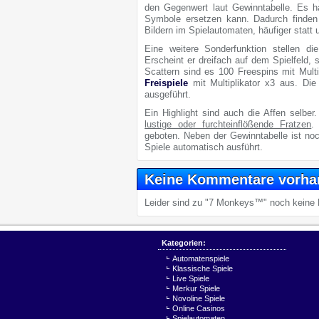
den Gegenwert laut Gewinntabelle. Es h
Symbole ersetzen kann. Dadurch finden
Bildern im Spielautomaten, häufiger stat
Eine weitere Sonderfunktion stellen di
Erscheint er dreifach auf dem Spielfeld, 
Scattern sind es 100 Freespins mit Mult
Freispiele
mit Multiplikator x3 aus. D
ausgeführt.
Ein Highlight sind auch die Affen selber
lustige oder furchteinflößende Fratzen
.
geboten. Neben der Gewinntabelle ist no
Spiele automatisch ausführt.
Keine Kommentare vorha
Leider sind zu "7 Monkeys™" noch keine
Kategorien:
Automatenspiele
Klassische Spiele
Live Spiele
Merkur Spiele
Novoline Spiele
Online Casinos
Spielautomaten