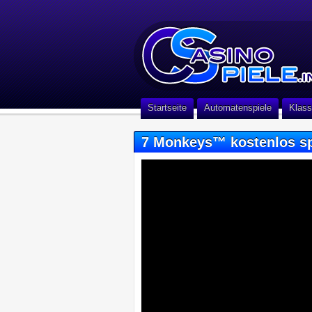
Startseite
Automatenspiele
Klass
7 Monkeys™ kostenlos sp