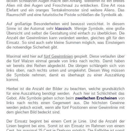
dicken schwarzen Augen macht den Anfang. Weiterhin ist ein breites
Alien mit drei Augen und Froschmaul zu entdecken. Eine Art rosa
Elefant und ein oranges Tentakelmonster sind weitere Aliens. Das
Raumschiff und eine futuristische Pistole schließen die Symbolik ab.
Auf großartige Besonderheiten wird bewusst verzichtet. In diesem
Sinne ist der Automat sehr
klassisch
.
Wenige Symbole
, eine große
Übersicht und selbst die Gestaltung sind einfach zu überblicken. Die
Anzahl der Gewinnlinien kann verändert werden, gleiches gilt für den
Einsatz. So sind auch sehr kleine Summen möglich, was Einsteigern
die notwendige Sicherheit gibt.
Maximal wird hier auf
fünf Gewinnlinien
gespielt. Diese verlaufen über
die fünf Walzen einmal gerade von links nach rechts. Damit haben
wir bereits drei Reihen abgedeckt. Die übrigen schlängeln sich von
links oben, nach rechts unten und umgekehrt. Diesen Weg müssen
die Symbole nehmen, damit es überhaupt zu einer Auszahlung
kommt.
Hierbei ist die Anzahl der Bilder zu beachten, welche grundsätzlich
für eine Auszahlung benötigt werden. Auch hier ist Schlichtheit das
Gebot. Alle Symbole geben schon beim
zweifachen Erscheinen
von
links nach rechts einen Gegenwert aus. Die höchsten Gewinne
werden jedoch erzielt, wenn alle fünf Positionen einer Gewinnlinie mit
dem gleichen Bild bedeckt sind.
Der Einsatz beginnt bei einem Cent je Linie. Und die Anzahl der
Linien beginnt bei eins. Somit ist ein Einsatz im Rahmen von einem
Cent, bis maximal 25 Cent je Drehung möglich. Die Fallhöhe ist somit