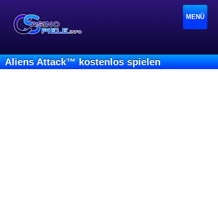
MENÜ
Aliens Attack™ kostenlos spielen