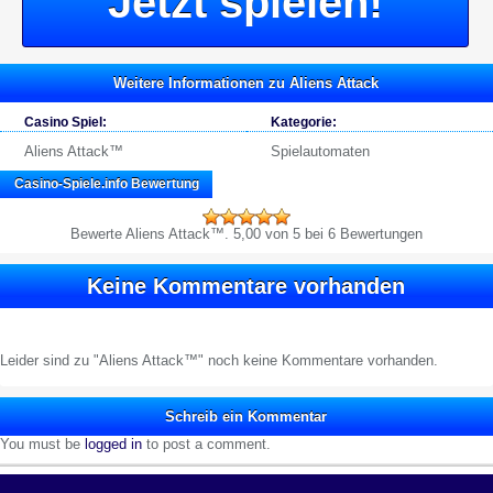
Jetzt spielen!
Weitere Informationen zu Aliens Attack
Casino Spiel:
Kategorie:
Aliens Attack™
Spielautomaten
Casino-Spiele.info
Bewertung
Bewerte
Aliens Attack™
.
5,00
von 5 bei 6 Bewertungen
Keine Kommentare vorhanden
Leider sind zu "Aliens Attack™" noch keine Kommentare vorhanden.
Schreib ein Kommentar
You must be
logged in
to post a comment.