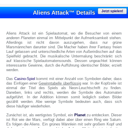
Jetzt spielen!
Aliens Attack™ Details
Aliens Attack ist ein Spielautomat, wo die Besucher von einem
anderen Planeten
einmal im Mittelpunkt der Aufmerksamkeit stehen.
Allerdings ist nicht davon auszugehen, dass nur grüne
Marsmännchen darunter sind. Die Macher haben ihrer Fantasy freien
Lauf gelassen und unterschiedliche Arten von Außerirdischen auf das
Spielfeld gebracht. Die musikalische Untermalung beschränkt sich
auf klassische Spielautomatensounds. Dessen ungeachtet können
interessante Gewinne, durch die Aufführung identischer Bilder, erzielt
werden.
Das
Casino-Spiel
kommt mit einer Anzahl von Symbolen daher, dass
das Einfügen einer
Gewinntabelle überflüssig
war. In der Kopfzeile ist
einmal der Titel des Spiels als Neon-Leuchtschrift zu finden.
Daneben, links und rechts, werden die Symbole des Automaten
aufgeführt. In der Addition können somit lediglich sieben Bilder
gezählt werden. Abe wenige Symbole bedeuten auch, dass sich
diese häufiger wiederholen.
Zunächst ist, als wertigstes Symbol, ein
Planet
zu entdecken. Dieser
ist Rot wie der Mars, verfügt dabei aber über einen Ring wie Saturn.
Es folgen die Aliens. Ein grünes Männlein mit sehr großem Kopf und