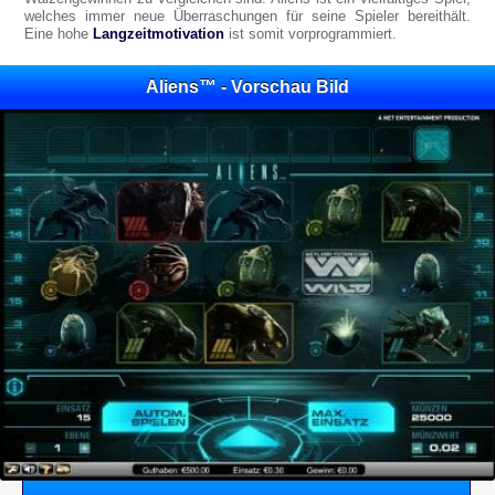
welches immer neue Überraschungen für seine Spieler bereithält.
Eine hohe
Langzeitmotivation
ist somit vorprogrammiert.
Aliens™ - Vorschau Bild