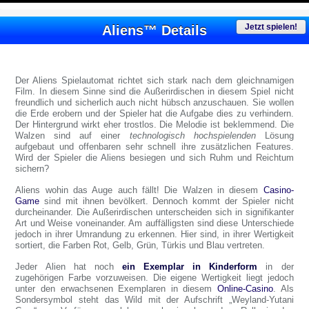
Jetzt spielen!
Aliens™ Details
Der Aliens Spielautomat richtet sich stark nach dem gleichnamigen
Film. In diesem Sinne sind die Außerirdischen in diesem Spiel nicht
freundlich und sicherlich auch nicht hübsch anzuschauen. Sie wollen
die Erde erobern und der Spieler hat die Aufgabe dies zu verhindern.
Der Hintergrund wirkt eher trostlos. Die Melodie ist beklemmend. Die
Walzen sind auf einer
technologisch hochspielenden
Lösung
aufgebaut und offenbaren sehr schnell ihre zusätzlichen Features.
Wird der Spieler die Aliens besiegen und sich Ruhm und Reichtum
sichern?
Aliens wohin das Auge auch fällt! Die Walzen in diesem
Casino-
Game
sind mit ihnen bevölkert. Dennoch kommt der Spieler nicht
durcheinander. Die Außerirdischen unterscheiden sich in signifikanter
Art und Weise voneinander. Am auffälligsten sind diese Unterschiede
jedoch in ihrer Umrandung zu erkennen. Hier sind, in ihrer Wertigkeit
sortiert, die Farben Rot, Gelb, Grün, Türkis und Blau vertreten.
Jeder Alien hat noch
ein Exemplar in Kinderform
in der
zugehörigen Farbe vorzuweisen. Die eigene Wertigkeit liegt jedoch
unter den erwachsenen Exemplaren in diesem
Online-Casino
. Als
Sondersymbol steht das Wild mit der Aufschrift „Weyland-Yutani