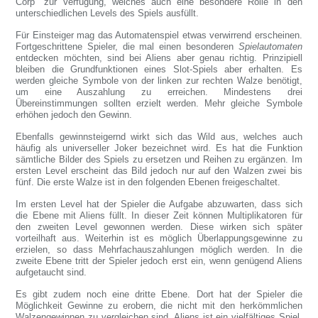
Corp“ zur Verfügung, welches auch eine besondere Rolle in den
unterschiedlichen Levels des Spiels ausfüllt.
Für Einsteiger mag das Automatenspiel etwas verwirrend erscheinen.
Fortgeschrittene Spieler, die mal einen besonderen
Spielautomaten
entdecken möchten, sind bei Aliens aber genau richtig. Prinzipiell
bleiben die Grundfunktionen eines Slot-Spiels aber erhalten. Es
werden gleiche Symbole von der linken zur rechten Walze benötigt,
um eine Auszahlung zu erreichen. Mindestens drei
Übereinstimmungen sollten erzielt werden. Mehr gleiche Symbole
erhöhen jedoch den Gewinn.
Ebenfalls gewinnsteigernd wirkt sich das Wild aus, welches auch
häufig als universeller Joker bezeichnet wird. Es hat die Funktion
sämtliche Bilder des Spiels zu ersetzen und Reihen zu ergänzen. Im
ersten Level erscheint das Bild jedoch nur auf den Walzen zwei bis
fünf. Die erste Walze ist in den folgenden Ebenen freigeschaltet.
Im ersten Level hat der Spieler die Aufgabe abzuwarten, dass sich
die Ebene mit Aliens füllt. In dieser Zeit können Multiplikatoren für
den zweiten Level gewonnen werden. Diese wirken sich später
vorteilhaft aus. Weiterhin ist es möglich Überlappungsgewinne zu
erzielen, so dass Mehrfachauszahlungen möglich werden. In die
zweite Ebene tritt der Spieler jedoch erst ein, wenn genügend Aliens
aufgetaucht sind.
Es gibt zudem noch eine dritte Ebene. Dort hat der Spieler die
Möglichkeit Gewinne zu erobern, die nicht mit den herkömmlichen
Walzengewinnen zu vergleichen sind. Aliens ist ein vielfältiges Spiel,