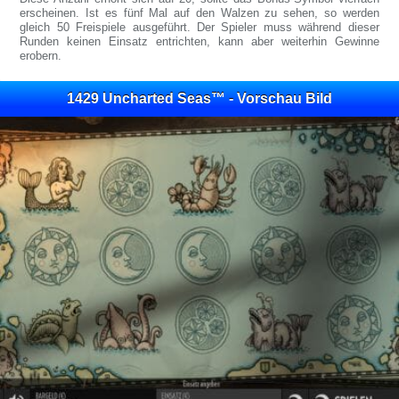
erscheinen. Ist es fünf Mal auf den Walzen zu sehen, so werden
gleich 50 Freispiele ausgeführt. Der Spieler muss während dieser
Runden keinen Einsatz entrichten, kann aber weiterhin Gewinne
erobern.
1429 Uncharted Seas™ - Vorschau Bild