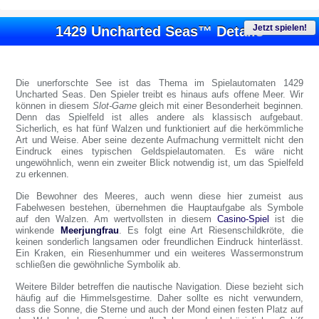
Jetzt spielen!
1429 Uncharted Seas™ Details
Die unerforschte See ist das Thema im Spielautomaten 1429
Uncharted Seas. Den Spieler treibt es hinaus aufs offene Meer. Wir
können in diesem
Slot-Game
gleich mit einer Besonderheit beginnen.
Denn das Spielfeld ist alles andere als klassisch aufgebaut.
Sicherlich, es hat fünf Walzen und funktioniert auf die herkömmliche
Art und Weise. Aber seine dezente Aufmachung vermittelt nicht den
Eindruck eines typischen Geldspielautomaten. Es wäre nicht
ungewöhnlich, wenn ein zweiter Blick notwendig ist, um das Spielfeld
zu erkennen.
Die Bewohner des Meeres, auch wenn diese hier zumeist aus
Fabelwesen bestehen, übernehmen die Hauptaufgabe als Symbole
auf den Walzen. Am wertvollsten in diesem
Casino-Spiel
ist die
winkende
Meerjungfrau
. Es folgt eine Art Riesenschildkröte, die
keinen sonderlich langsamen oder freundlichen Eindruck hinterlässt.
Ein Kraken, ein Riesenhummer und ein weiteres Wassermonstrum
schließen die gewöhnliche Symbolik ab.
Weitere Bilder betreffen die nautische Navigation. Diese bezieht sich
häufig auf die Himmelsgestirne. Daher sollte es nicht verwundern,
dass die Sonne, die Sterne und auch der Mond einen festen Platz auf