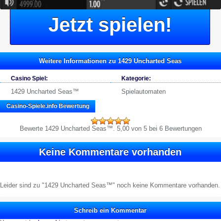
Jetzt spielen!
Weitere Informationen zu 1429 Uncharted Seas
Casino Spiel:
Kategorie:
1429 Uncharted Seas™
Spielautomaten
Casino-Spiele.info
Bewertung
Bewerte
1429 Uncharted Seas™
.
5,00
von 5 bei 6 Bewertungen
Keine Kommentare vorhanden
Leider sind zu "1429 Uncharted Seas™" noch keine Kommentare vorhanden.
Schreib ein Kommentar