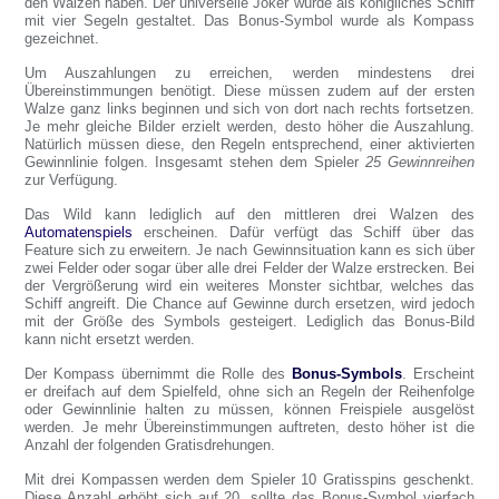
den Walzen haben. Der universelle Joker wurde als königliches Schiff
mit vier Segeln gestaltet. Das Bonus-Symbol wurde als Kompass
gezeichnet.
Um Auszahlungen zu erreichen, werden mindestens drei
Übereinstimmungen benötigt. Diese müssen zudem auf der ersten
Walze ganz links beginnen und sich von dort nach rechts fortsetzen.
Je mehr gleiche Bilder erzielt werden, desto höher die Auszahlung.
Natürlich müssen diese, den Regeln entsprechend, einer aktivierten
Gewinnlinie folgen. Insgesamt stehen dem Spieler
25 Gewinnreihen
zur Verfügung.
Das Wild kann lediglich auf den mittleren drei Walzen des
Automatenspiels
erscheinen. Dafür verfügt das Schiff über das
Feature sich zu erweitern. Je nach Gewinnsituation kann es sich über
zwei Felder oder sogar über alle drei Felder der Walze erstrecken. Bei
der Vergrößerung wird ein weiteres Monster sichtbar, welches das
Schiff angreift. Die Chance auf Gewinne durch ersetzen, wird jedoch
mit der Größe des Symbols gesteigert. Lediglich das Bonus-Bild
kann nicht ersetzt werden.
Der Kompass übernimmt die Rolle des
Bonus-Symbols
. Erscheint
er dreifach auf dem Spielfeld, ohne sich an Regeln der Reihenfolge
oder Gewinnlinie halten zu müssen, können Freispiele ausgelöst
werden. Je mehr Übereinstimmungen auftreten, desto höher ist die
Anzahl der folgenden Gratisdrehungen.
Mit drei Kompassen werden dem Spieler 10 Gratisspins geschenkt.
Diese Anzahl erhöht sich auf 20, sollte das Bonus-Symbol vierfach