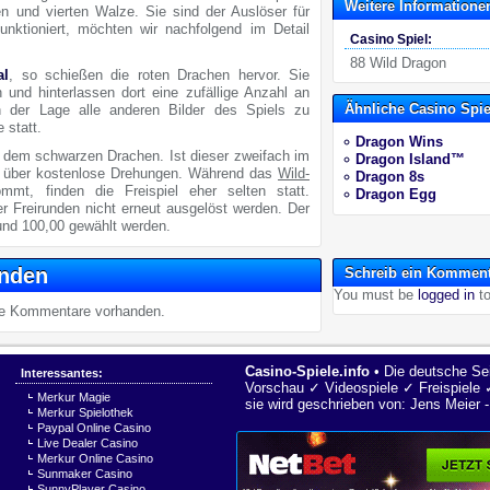
Weitere Informatione
en und vierten Walze. Sie sind der Auslöser für
unktioniert, möchten wir nachfolgend im Detail
Casino Spiel:
88 Wild Dragon
al
, so schießen die roten Drachen hervor. Sie
 und hinterlassen dort eine zufällige Anzahl an
Ähnliche Casino Spie
 der Lage alle anderen Bilder des Spiels zu
 statt.
Dragon Wins
 dem schwarzen Drachen. Ist dieser zweifach im
Dragon Island™
ler über kostenlose Drehungen. Während das
Wild-
Dragon 8s
t, finden die Freispiel eher selten statt.
Dragon Egg
 Freirunden nicht erneut ausgelöst werden. Der
und 100,00 gewählt werden.
nden
Schreib ein Komment
You must be
logged in
to
ine Kommentare vorhanden.
Casino-Spiele.info
• Die deutsche Sei
Interessantes:
Vorschau ✓ Videospiele ✓ Freispiele ✓
Merkur Magie
sie wird geschrieben von:
Jens Meier
Merkur Spielothek
Paypal Online Casino
Live Dealer Casino
Merkur Online Casino
Sunmaker Casino
SunnyPlayer Casino