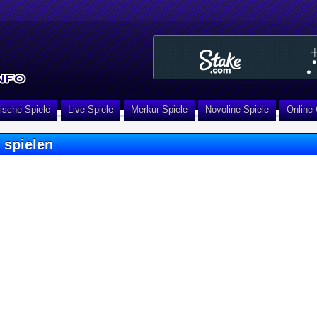
ische Spiele
Live Spiele
Merkur Spiele
Novoline Spiele
Online
 spielen