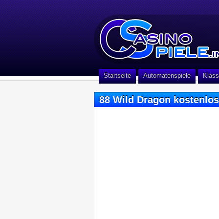
Startseite
Automatenspiele
Klass
88 Wild Dragon kostenlos