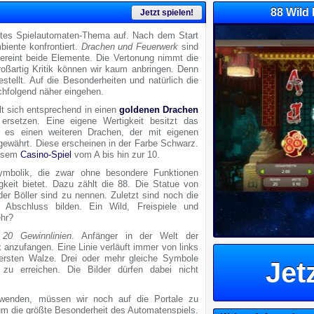
88 Wild
Jetzt spielen!
btes Spielautomaten-Thema auf. Nach dem Start
biente konfrontiert.
Drachen und Feuerwerk
sind
 vereint beide Elemente. Die Vertonung nimmt die
roßartig Kritik können wir kaum anbringen. Denn
estellt. Auf die Besonderheiten und natürlich die
chfolgend näher eingehen.
lt sich entsprechend in einen
goldenen Drachen
ersetzen. Eine eigene Wertigkeit besitzt das
t es einen weiteren Drachen, der mit eigenen
gewährt. Diese erscheinen in der Farbe Schwarz.
iesem
Casino-Spiel
vom A bis hin zur 10.
ymbolik, die zwar ohne besondere Funktionen
keit bietet. Dazu zählt die 88. Die Statue von
der Böller sind zu nennen. Zuletzt sind noch die
Abschluss bilden. Ein Wild, Freispiele und
ehr?
f
20 Gewinnlinien
. Anfänger in der Welt der
x anzufangen. Eine Linie verläuft immer von links
r ersten Walze. Drei oder mehr gleiche Symbole
Jet
zu erreichen. Die Bilder dürfen dabei nicht
wenden, müssen wir noch auf die Portale zu
m die größte Besonderheit des Automatenspiels.