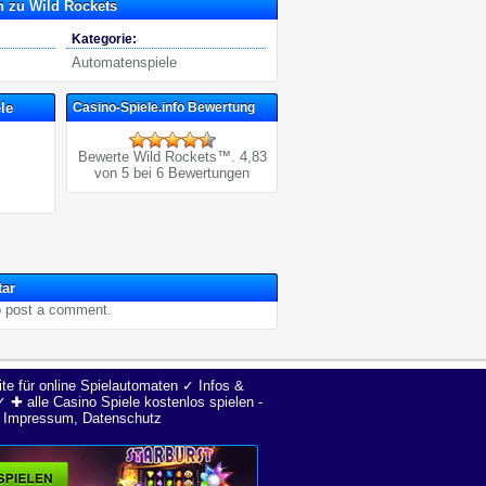
n zu Wild Rockets
Kategorie:
Automatenspiele
le
Casino-Spiele.info
Bewertung
Bewerte
Wild Rockets™
.
4,83
von 5 bei 6 Bewertungen
ar
 post a comment.
te für online Spielautomaten ✓ Infos &
 ✚ alle Casino Spiele kostenlos spielen -
-
Impressum
,
Datenschutz