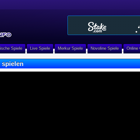
ische Spiele
Live Spiele
Merkur Spiele
Novoline Spiele
Online
 spielen