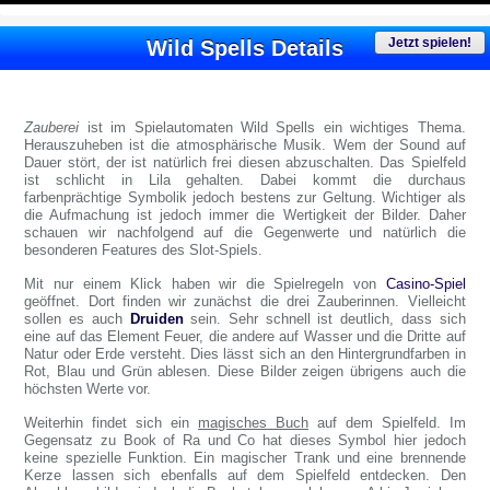
Jetzt spielen!
Wild Spells Details
Zauberei
ist im Spielautomaten Wild Spells ein wichtiges Thema.
Herauszuheben ist die atmosphärische Musik. Wem der Sound auf
Dauer stört, der ist natürlich frei diesen abzuschalten. Das Spielfeld
ist schlicht in Lila gehalten. Dabei kommt die durchaus
farbenprächtige Symbolik jedoch bestens zur Geltung. Wichtiger als
die Aufmachung ist jedoch immer die Wertigkeit der Bilder. Daher
schauen wir nachfolgend auf die Gegenwerte und natürlich die
besonderen Features des Slot-Spiels.
Mit nur einem Klick haben wir die Spielregeln von
Casino-Spiel
geöffnet. Dort finden wir zunächst die drei Zauberinnen. Vielleicht
sollen es auch
Druiden
sein. Sehr schnell ist deutlich, dass sich
eine auf das Element Feuer, die andere auf Wasser und die Dritte auf
Natur oder Erde versteht. Dies lässt sich an den Hintergrundfarben in
Rot, Blau und Grün ablesen. Diese Bilder zeigen übrigens auch die
höchsten Werte vor.
Weiterhin findet sich ein
magisches Buch
auf dem Spielfeld. Im
Gegensatz zu Book of Ra und Co hat dieses Symbol hier jedoch
keine spezielle Funktion. Ein magischer Trank und eine brennende
Kerze lassen sich ebenfalls auf dem Spielfeld entdecken. Den