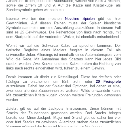
Abschluss bilden jedoch die Buchstaben, welche von A bis J reichen,
sowie die Ziffern 10 und 9. Auf die Katze und Kristallkugel als
Sondersymbole gehen wir noch ein.
Ebenso wie bei den meisten
Novoline Spielen
gibt es hier
Gewinnlinien. Auf diesen Reihen muss der Spieler identische
Symbole sammeln, um eine Auszahlung auszulösen. In diesem Fall
sind es
25 Gewinnwege
. Die Reihenfolge von links nach rechts, mit
dem Startpunkt auf der vordersten Walze, ist ebenfalls entscheidend.
Womit wir auf die Schwarze Katze zu sprechen kommen. Der
tierische Begleiter eines Magiers fungiert in diesem Fall als
universeller Joker. Allerdings ist innerhalb eines Automatenspiels vom
Wild die Rede. Mit Ausnahme des Scatters kann hier jedes Bild
ersetzt werden. Zwei Kerzen und eine Katze, sofern die Richtung von
links nach rechts eingehalten wird, führen zu einem Gewinn.
Damit kommen wir direkt zur Kristallkugel. Diese hat dreifach oder
häufiger zu erscheinen, um fünf, zehn oder
20 Freispiele
auszulösen. Dabei hat der Spieler drei Optionen, bei denen er eine,
zwei oder alle drei Zauberinnen zu weiteren Wilds umwandeln kann.
Mit zusätzlichen Kristallkugeln können weitere Freirunden gewonnen
werden.
Zuletzt gilt es auf die
Jackpots
hinzuweisen. Diese können mit
Stacks der Zauberinnen gewonnen werden. Drei Stacks bringen
bereits den Minor-Jackpot. Major und Grand gibt es daher bei vier
oder fünf Stacks zu gewinnen. Allerdings stehen diese zusätzlichen
Summen während der Freispiel-Phase nicht zur Verfügung.