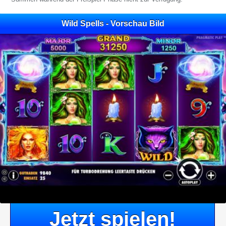
Wild Spells - Vorschau Bild
Jetzt spielen!