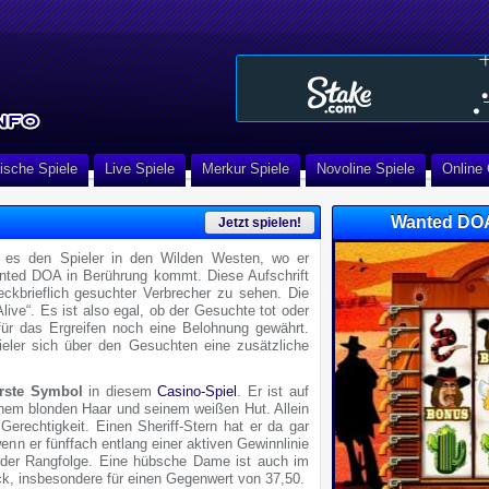
ische Spiele
Live Spiele
Merkur Spiele
Novoline Spiele
Online
Wanted DOA 
Jetzt spielen!
 es den Spieler in den Wilden Westen, wo er
anted DOA in Berührung kommt. Diese Aufschrift
eckbrieflich gesuchter Verbrecher zu sehen. Die
ive“. Es ist also egal, ob der Gesuchte tot oder
 für das Ergreifen noch eine Belohnung gewährt.
ler sich über den Gesuchten eine zusätzliche
erste Symbol
in diesem
Casino-Spiel
. Er ist auf
nem blonden Haar und seinem weißen Hut. Allein
Gerechtigkeit. Einen Sheriff-Stern hat er da gar
enn er fünffach entlang einer aktiven Gewinnlinie
in der Rangfolge. Eine hübsche Dame ist auch im
k, insbesondere für einen Gegenwert von 37,50.