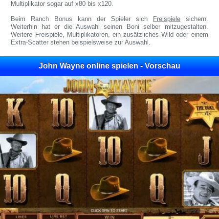
Multiplikator sogar auf x80 bis x120.
Beim Ranch Bonus kann der Spieler sich
Freispiele
sichern.
Weiterhin hat er die Auswahl seinen Boni selber mitzugestalten.
Weitere Freispiele, Multiplikatoren, ein zusätzliches Wild oder einem
Extra-Scatter stehen beispielsweise zur Auswahl.
John Wayne online spielen - Vorschau