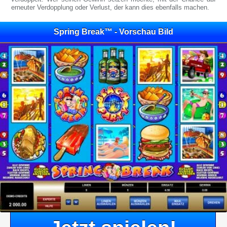
erneuter Verdopplung oder Verlust, der kann dies ebenfalls machen.
Spring Break™ - Vorschau Bild