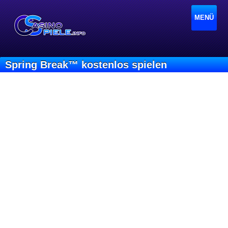
MENÜ
Spring Break™ kostenlos spielen