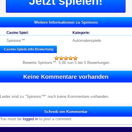
Jetzt spielen!
Weitere Informationen zu Spinions
Casino Spiel:
Kategorie:
Spinions™
Automatenspiele
Casino-Spiele.info
Bewertung
Bewerte
Spinions™
.
5,00
von 5 bei 5 Bewertungen
Keine Kommentare vorhanden
Leider sind zu "Spinions™" noch keine Kommentare vorhanden.
Schreib ein Kommentar
You must be
logged in
to post a comment.