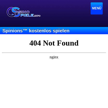
MENÜ
Spinions™ kostenlos spielen