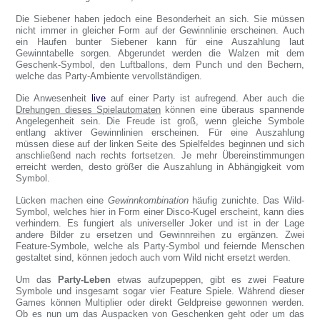
Die Siebener haben jedoch eine Besonderheit an sich. Sie müssen
nicht immer in gleicher Form auf der Gewinnlinie erscheinen. Auch
ein Haufen bunter Siebener kann für eine Auszahlung laut
Gewinntabelle sorgen. Abgerundet werden die Walzen mit dem
Geschenk-Symbol, den Luftballons, dem Punch und den Bechern,
welche das Party-Ambiente vervollständigen.
Die Anwesenheit
live
auf einer Party ist aufregend. Aber auch die
Drehungen dieses Spielautomaten
können eine überaus spannende
Angelegenheit sein. Die Freude ist groß, wenn gleiche Symbole
entlang aktiver Gewinnlinien erscheinen. Für eine Auszahlung
müssen diese auf der linken Seite des Spielfeldes beginnen und sich
anschließend nach rechts fortsetzen. Je mehr Übereinstimmungen
erreicht werden, desto größer die Auszahlung in Abhängigkeit vom
Symbol.
Lücken machen eine
Gewinnkombination
häufig zunichte. Das Wild-
Symbol, welches hier in Form einer Disco-Kugel erscheint, kann dies
verhindern. Es fungiert als universeller Joker und ist in der Lage
andere Bilder zu ersetzen und Gewinnreihen zu ergänzen. Zwei
Feature-Symbole, welche als Party-Symbol und feiernde Menschen
gestaltet sind, können jedoch auch vom Wild nicht ersetzt werden.
Um das
Party-Leben
etwas aufzupeppen, gibt es zwei Feature
Symbole und insgesamt sogar vier Feature Spiele. Während dieser
Games können Multiplier oder direkt Geldpreise gewonnen werden.
Ob es nun um das Auspacken von Geschenken geht oder um das