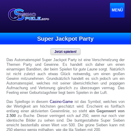
MENÜ
Super Jackpot Party
Jetzt spielen!
Das Automatenspiel Super Jackpot Party ist eine Verschmelzung der
Themen Party und Gewinne. Es handelt sich daher um einen
einarmigen Banditen, der beim Spielen für
gute Laune
sorgt. Natürlich
ist nicht zuletzt auch etwas Glück notwendig, um einen großen
Gewinn mitzunehmen. Grundsätzlich handelt es sich jedoch um ein
Automatenspiel, welches mit seiner übersichtlichen und poppigen
Aufmachung und Vertonung gänzlich zu überzeugen vermag. Das
Feeling einer Geburtstagsfeier liegt beim Spielen in der Luft.
Das Spiellogo in diesem
Casino-Game
ist das Symbol, welches von
der Wertigkeit am höchsten geschätzt wird. Erscheint es fünffach
entlang einer aktivierten Gewinnlinie, so steht
ein Gegenwert von
2.500
zu Buche. Dieser verringert sich auf 250, wenn nur noch vier
identische Bilder zu sehen sind. Die buntgestaltete Super Sieben
erreicht bestenfalls einen Wert von 500. Die grüne Sieben kann mit
250 ebenso wenig mithalten, wie die lila Sieben mit 200.