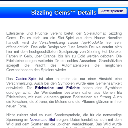
Jetzt spielen!
Sizzling Gems™ Details
Edelsteine und Früchte vereint bietet der Spielautomat Sizzling
Gems. Da es sich um ein Slot-Spiel aus dem Hause Novoline
handelt, wird die
Verschmelzung zweier Top-Produkte
hier sehr
offensichtlich. Das edle Design von Just Jewels Deluxe vereint sich
hier mit dem hochgeschätzten Spielprinzip von Sizzling Hot Deluxe.
Farben in Gelb, über Orange, bis hin zu Gold werden geboten. Die
Edelsteine sorgen weiterhin für ein nobles Aussehen. Grundsätzlich
spiegelt die Pracht des Automatenspiels die möglichen
Gewinnchancen des Spielers wieder.
Das
Casino-Spiel
ist aber in mehr als nur einer Hinsicht eine
Verschmelzung. Auch bei den Symbolen wurde eine Gemeinsamkeit
entwickelt. Die
Edelsteine und Früchte
haben eine Symbiose
durchgemacht. Die Weintrauben bestehen daher aus kleinen lila
Edelsteinen, mit zwei kleineren grünen Edelsteinen als Strang. Auch
die Kirschen, die Zitrone, die Melone und die Pflaume glänzen in ihrer
neuen Form.
Nicht zuletzt sind es zwei Sondersymbole, die für die notwendige
Spannung im
Novomatic-Slot
sorgen. Dabei handelt es sich mit dem
Wild und dem Scatter um die üblichen Verdächtigen. Das Wild wurde