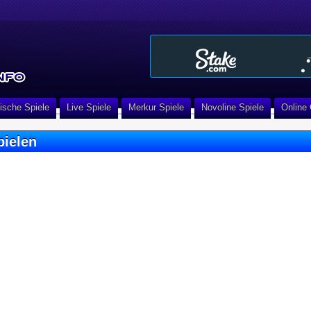
ische Spiele
Live Spiele
Merkur Spiele
Novoline Spiele
Online
ielen