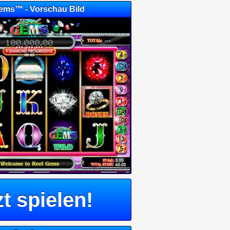
ems™ - Vorschau Bild
zt spielen!