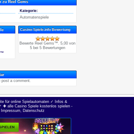
en zu Reel Gems
Kategorie:
Automatenspiele
le
Casino-Spiele.info
Bewertung
Bewerte
Reel Gems™
.
5,00
von
5 bei 5 Bewertungen
l™
ar
 post a comment.
te für online Spielautomaten ✓ Infos &
 ✚ alle Casino Spiele kostenlos spielen -
-
Impressum
,
Datenschutz