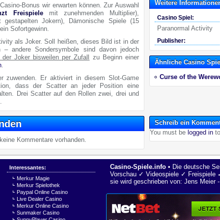
Weitere Informatione
n Casino-Bonus wir erwarten können. Zur Auswahl
zt Freispiele
mit zunehmenden Multiplier),
Casino Spiel:
gestapelten Jokern), Dämonische Spiele (15
Paranormal Activity
 ein Sofortgewinn.
Publisher:
ity als Joker. Soll heißen, dieses Bild ist in der
n – andere Sondersymbole sind davon jedoch
 der Joker bisweilen per Zufall
zu Beginn einer
Ähnliche Casino Spie
n
.
Curse of the Werew
r zuwenden. Er aktiviert in diesem Slot-Game
on, dass der Scatter an jeder Position eine
lten. Drei Scatter auf den Rollen zwei, drei und
.
nden
Schreib ein Komment
You must be
logged in
to
h keine Kommentare vorhanden.
Casino-Spiele.info
• Die deutsche Sei
Interessantes:
Vorschau ✓ Videospiele ✓ Freispiele ✓
Merkur Magie
sie wird geschrieben von:
Jens Meier
Merkur Spielothek
Paypal Online Casino
Live Dealer Casino
Merkur Online Casino
Sunmaker Casino
SunnyPlayer Casino