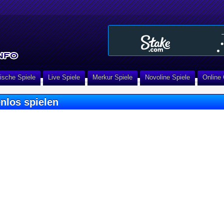
ische Spiele
Live Spiele
Merkur Spiele
Novoline Spiele
Online
nlos spielen