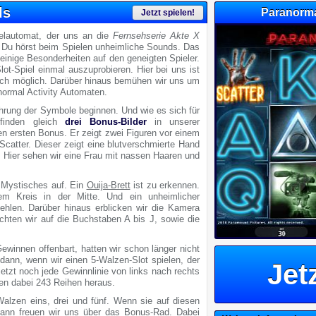
ls
Paranormal
Jetzt spielen!
pielautomat, der uns an die
Fernsehserie Akte X
s. Du hörst beim Spielen unheimliche Sounds. Das
 einige Besonderheiten auf den geneigten Spieler.
ot-Spiel einmal auszuprobieren. Hier bei uns ist
lich möglich. Darüber hinaus bemühen wir uns um
ormal Activity Automaten.
ührung der Symbole beginnen. Und wie es sich für
finden gleich
drei Bonus-Bilder
in unserer
en ersten Bonus. Er zeigt zwei Figuren vor einem
 Scatter. Dieser zeigt eine blutverschmierte Hand
en. Hier sehen wir eine Frau mit nassen Haaren und
 Mystisches auf. Ein
Ouija-Brett
ist zu erkennen.
m Kreis in der Mitte. Und ein unheimlicher
fehlen. Darüber hinaus erblicken wir die Kamera
chten wir auf die Buchstaben A bis J, sowie die
ewinnen offenbart, hatten wir schon länger nicht
dann, wenn wir einen 5-Walzen-Slot spielen, der
Jet
 jetzt noch jede Gewinnlinie von links nach rechts
mmen dabei 243 Reihen heraus.
alzen eins, drei und fünf. Wenn sie auf diesen
dann freuen wir uns über das Bonus-Rad. Dabei