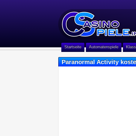
Startseite
Automatenspiele
Klass
Paranormal Activity koste