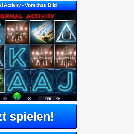
 Activity - Vorschau Bild
zt spielen!