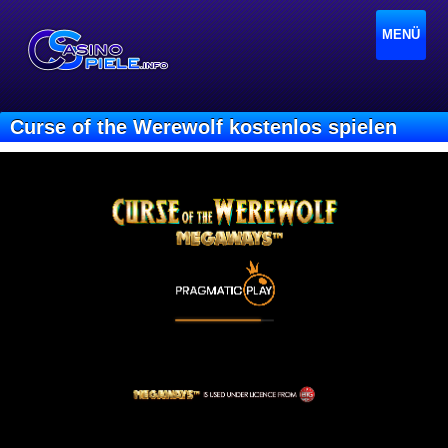
MENÜ
Curse of the Werewolf kostenlos spielen