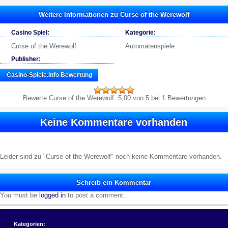
Weitere Informationen zu Curse of the Werewolf
Casino Spiel:
Kategorie:
Curse of the Werewolf
Automatenspiele
Publisher:
Casino-Spiele.info
Bewertung
Bewerte
Curse of the Werewolf
.
5,00
von 5 bei 1 Bewertungen
Keine Kommentare vorhanden
Leider sind zu "Curse of the Werewolf" noch keine Kommentare vorhanden.
Schreib ein Kommentar
You must be
logged in
to post a comment.
Kategorien: