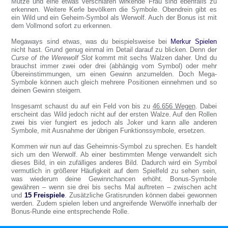
Mütze und eine etwas verschlafen wirkende Frau sind ebenfalls zu
erkennen. Weitere Kerle bevölkern die Symbole. Obendrein gibt es
ein Wild und ein Geheim-Symbol als Werwolf. Auch der Bonus ist mit
dem Vollmond sofort zu erkennen.
Megaways sind etwas, was du beispielsweise bei
Merkur Spielen
nicht hast. Grund genug einmal im Detail darauf zu blicken. Denn der
Curse of the Werewolf Slot
kommt mit sechs Walzen daher. Und du
brauchst immer zwei oder drei (abhängig vom Symbol) oder mehr
Übereinstimmungen, um einen Gewinn anzumelden. Doch Mega-
Symbole können auch gleich mehrere Positionen einnehmen und so
deinen Gewinn steigern.
Insgesamt schaust du auf ein Feld von bis zu
46.656 Wegen
. Dabei
erscheint das Wild jedoch nicht auf der ersten Walze. Auf den Rollen
zwei bis vier fungiert es jedoch als Joker und kann alle anderen
Symbole, mit Ausnahme der übrigen Funktionssymbole, ersetzen.
Kommen wir nun auf das Geheimnis-Symbol zu sprechen. Es handelt
sich um den Werwolf. Ab einer bestimmten Menge verwandelt sich
dieses Bild, in ein zufälliges anderes Bild. Dadurch wird ein Symbol
vermutlich in größerer Häufigkeit auf dem Spielfeld zu sehen sein,
was wiederum deine Gewinnchancen erhöht. Bonus-Symbole
gewähren – wenn sie drei bis sechs Mal auftreten – zwischen acht
und
15 Freispiele
. Zusätzliche Gratisrunden können dabei gewonnen
werden. Zudem spielen leben und angreifende Werwölfe innerhalb der
Bonus-Runde eine entsprechende Rolle.