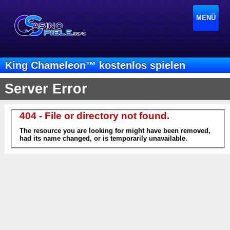
MENÜ
King Chameleon™ kostenlos spielen