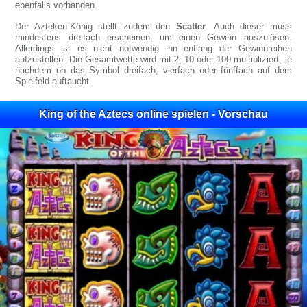
ebenfalls vorhanden.
Der Azteken-König stellt zudem den
Scatter
. Auch dieser muss
mindestens dreifach erscheinen, um einen Gewinn auszulösen.
Allerdings ist es nicht notwendig ihn entlang der Gewinnreihen
aufzustellen. Die Gesamtwette wird mit 2, 10 oder 100 multipliziert, je
nachdem ob das Symbol dreifach, vierfach oder fünffach auf dem
Spielfeld auftaucht.
King of the Aztecs online spielen - Vorschau