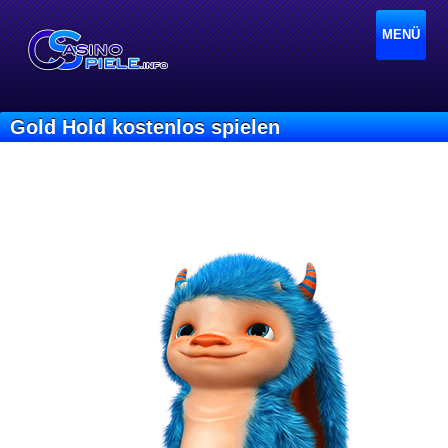
MENÜ
Gold Hold kostenlos spielen