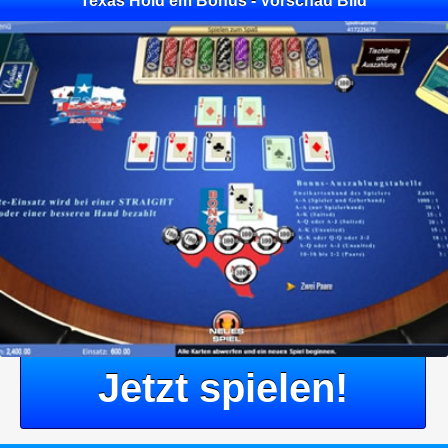
Texas Hold’em Bonus - Vorschau Bild
Jetzt spielen!