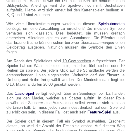
Goldring mit Saphir, sowie ein Dolch schließen die herkömmlichen
Bildsymbole. Allerdings wird die Spielwelt noch mit Buchstaben
aufgefüllt. Hierbei wird sich erneut bei den Kartenspielen bedient: A,
K, Q und J sind zu sehen.
Wie viele Übereinstimmungen werden in diesem
Spielautomaten
benötigt, um eine Auszahlung zu erreichen? Die meisten Symbole
verhalten sich klassisch. Dies bedeutet, sie müssen dreifach
erscheinen. Allerdings gibt es zwei Ausnahmen. Die Elfenfrau und
das braune Buche können schon bei
zwei Übereinstimmungen
einen
Geldbetrag ausgeben. Natürlich müssen die Symbole den Linien
folgen.
Am Rande des Spielfeldes sind
10 Gewinnreihen
aufgezeichnet. Der
Spieler hat die Wahl mit einer Linie, mit drei, fünf, sieben oder 10
Reihen zu spielen. Bei jedem Klick auf die Schaltfläche werden die
entsprechenden Linien eingeblendet. Weiterhin darf der Einsatz je
Drehung und Reihe frei gewählt werden. Der Mindesteinsatz liegt bei
0,10. Maximal dürfen 20,00 gesetzt werden.
Das
Casio-Spiel
verfügt lediglich über ein Sondersymbol. Es handelt
sich um den Magier, welcher als Scatter auftritt. In dieser Rolle
gewährt der Zauberer eine Auszahlung, selbst wenn er sich nicht an
die Linien hält. Er muss jedoch zumindest dreifach auf dem Spielfeld
zu erblicken sein. In diesem Fall löst auch sein
Feature-Spiel
aus.
Der Spieler darf in diesem Fall ein Symbol auswählen. Erscheint
dieses, so wird die Anzahl der Freispiele erhöht. Auf diesem Weg
kann sich die Periode der kostenfreien Drehungen durchaus über