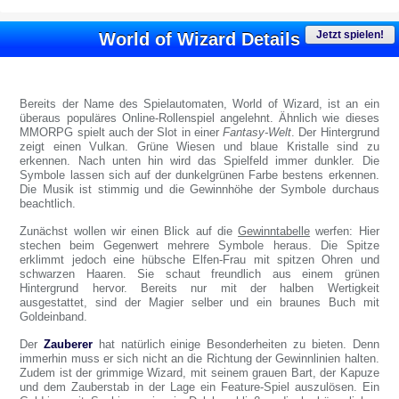
Jetzt spielen!
World of Wizard Details
Bereits der Name des Spielautomaten, World of Wizard, ist an ein
überaus populäres Online-Rollenspiel angelehnt. Ähnlich wie dieses
MMORPG spielt auch der Slot in einer
Fantasy-Welt
. Der Hintergrund
zeigt einen Vulkan. Grüne Wiesen und blaue Kristalle sind zu
erkennen. Nach unten hin wird das Spielfeld immer dunkler. Die
Symbole lassen sich auf der dunkelgrünen Farbe bestens erkennen.
Die Musik ist stimmig und die Gewinnhöhe der Symbole durchaus
beachtlich.
Zunächst wollen wir einen Blick auf die
Gewinntabelle
werfen: Hier
stechen beim Gegenwert mehrere Symbole heraus. Die Spitze
erklimmt jedoch eine hübsche Elfen-Frau mit spitzen Ohren und
schwarzen Haaren. Sie schaut freundlich aus einem grünen
Hintergrund hervor. Bereits nur mit der halben Wertigkeit
ausgestattet, sind der Magier selber und ein braunes Buch mit
Goldeinband.
Der
Zauberer
hat natürlich einige Besonderheiten zu bieten. Denn
immerhin muss er sich nicht an die Richtung der Gewinnlinien halten.
Zudem ist der grimmige Wizard, mit seinem grauen Bart, der Kapuze
und dem Zauberstab in der Lage ein Feature-Spiel auszulösen. Ein