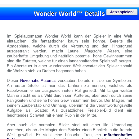
Jetzt spielen!
Wonder World™ Details
Im Spielautomaten Wonder World kann der Spieler in eine Welt
eintauchen, die fantastischer kaum sein könnte. Bereits die
Atmosphäre, welche durch die Vertonung und den Hintergrund
ausgestrahlt werden, macht Laune.
Magische Wesen
, eine
zauberhafte Umgebung und natürlich potentiell hohe Gewinnsummen
sind die Zutaten, welche für einen langanhaltenden Spielspaß sorgen.
Ein Abenteuer in einer wunderbaren Welt erwartet den Spieler sobald
die Walzen sich zu Drehen begonnen haben.
Dieser
Novomatic Automat
verzaubert bereits mit seinen Symbolen.
An erster Stelle ist hier das Einhorn zu nennen, welches als
Fabelwesen einen ausgezeichneten Ruf genießt. Mit langer weißer
Mähne sticht es als Wild durch sein Äußeres, aber auch durch seine
Fähigkeiten und seine hohen Gewinnsummen hervor. Der Magier, mit
seinem Zauberstab und Umhang, übernimmt die verantwortungsvolle
Aufgabe als Scatter. Als zusätzliches Freispiel-Bild dient ein
leuchtendes Schwert mit einem Rubin in der Mitte.
Aber auch die normalen Bilder sind mit einer lila Umrandung
versehen, als ob der Magier dem Spieler einen Einblick in die fremde
Welt gewährt. Er sieht eine hübsche Frau, ein
märchenhaftes