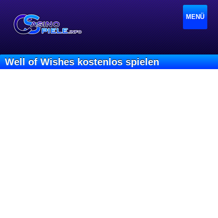
MENÜ
Well of Wishes kostenlos spielen