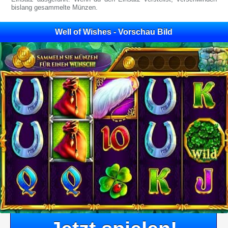
bislang gesammelte Münzen.
Well of Wishes - Vorschau Bild