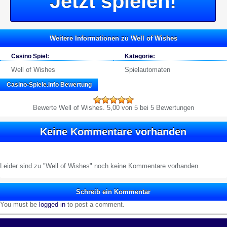
Jetzt spielen!
Weitere Informationen zu Well of Wishes
Casino Spiel:
Kategorie:
Well of Wishes
Spielautomaten
Casino-Spiele.info
Bewertung
Bewerte
Well of Wishes
.
5,00
von 5 bei 5 Bewertungen
Keine Kommentare vorhanden
Leider sind zu "Well of Wishes" noch keine Kommentare vorhanden.
Schreib ein Kommentar
You must be
logged in
to post a comment.