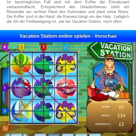
Im bestmöglichen Fall wird mit dem Koffer der Einsatzwert
vertausendfacht. Entsprechend des Urlaubsthemas steht ein
Reisender am rechten Rand des Automaten und plant seine Reise.
Die Koffer sind in der Hand, die Kamera hängt um den Hals. Lediglich
die Art der Fortbewegung
ist, wie bei Vacation Station, noch offen.
Vacation Station online spielen - Vorschau