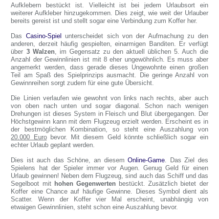
Aufklebern bestückt ist. Vielleicht ist bei jedem Urlaubsort ein
weiterer Aufkleber hinzugekommen. Dies zeigt, wie weit der Urlauber
bereits gereist ist und stellt sogar eine Verbindung zum Koffer her.
Das
Casino-Spiel
unterscheidet sich von der Aufmachung zu den
anderen, derzeit häufig gespielten, einarmigen Banditen. Er verfügt
über
3 Walzen
, im Gegensatz zu den aktuell üblichen 5. Auch die
Anzahl der Gewinnlinien ist mit 8 eher ungewöhnlich. Es muss aber
angemerkt werden, dass gerade dieses Ungewohnte einen großen
Teil am Spaß des Spielprinzips ausmacht. Die geringe Anzahl von
Gewinnreihen sorgt zudem für eine gute Übersicht.
Die Linien verlaufen wie gewohnt von links nach rechts, aber auch
von oben nach unten und sogar diagonal. Schon nach wenigen
Drehungen ist dieses System in Fleisch und Blut übergegangen. Der
Höchstgewinn kann mit dem Flugzeug erzielt werden. Erscheint es in
der bestmöglichen Kombination, so steht eine Auszahlung von
20.000 Euro
bevor. Mit diesem Geld könnte schließlich sogar ein
echter Urlaub geplant werden.
Dies ist auch das Schöne, an diesem
Online-Game
. Das Ziel des
Spielens hat der Spieler immer vor Augen. Genug Geld für einen
Urlaub gewinnen! Neben dem Flugzeug, sind auch das Schiff und das
Segelboot mit
hohen Gegenwerten
bestückt. Zusätzlich bietet der
Koffer eine Chance auf häufige Gewinne. Dieses Symbol dient als
Scatter. Wenn der Koffer vier Mal erscheint, unabhängig von
etwaigen Gewinnlinien, steht schon eine Auszahlung bevor.