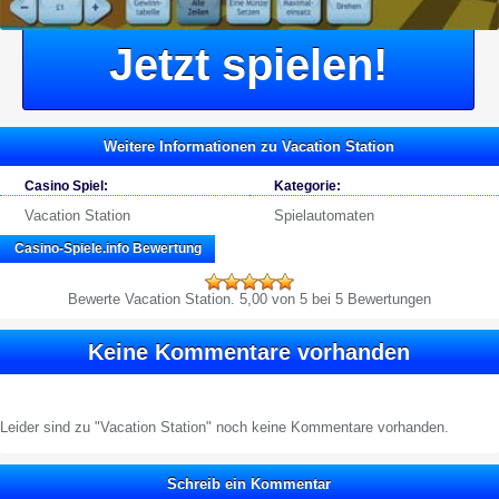
Jetzt spielen!
Weitere Informationen zu Vacation Station
Casino Spiel:
Kategorie:
Vacation Station
Spielautomaten
Casino-Spiele.info
Bewertung
Bewerte
Vacation Station
.
5,00
von 5 bei 5 Bewertungen
Keine Kommentare vorhanden
Leider sind zu "Vacation Station" noch keine Kommentare vorhanden.
Schreib ein Kommentar