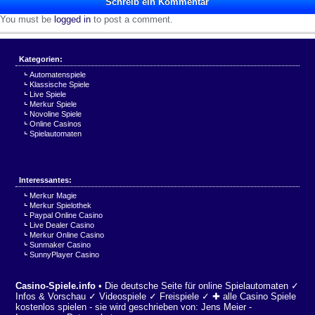
Schreib ein Kommentar
You must be
logged in
to post a comment.
Kategorien:
Automatenspiele
Klassische Spiele
Live Spiele
Merkur Spiele
Novoline Spiele
Online Casinos
Spielautomaten
Interessantes:
Merkur Magie
Merkur Spielothek
Paypal Online Casino
Live Dealer Casino
Merkur Online Casino
Sunmaker Casino
SunnyPlayer Casino
Casino-Spiele.info
• Die deutsche Seite für online Spielautomaten ✓
Infos & Vorschau ✓ Videospiele ✓ Freispiele ✓ ✚ alle Casino Spiele
kostenlos spielen - sie wird geschrieben von:
Jens Meier
-