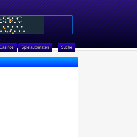
 Casinos
Spielautomaten
Suche