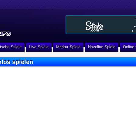
ische Spiele
Live Spiele
Merkur Spiele
Novoline Spiele
Online
nlos spielen