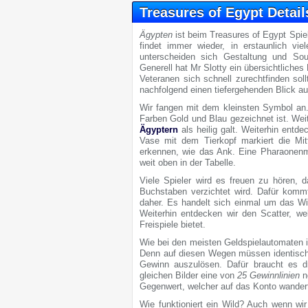
Treasures of Egypt Detail
Ägypten
ist beim Treasures of Egypt Spi
findet immer wieder, in erstaunlich vie
unterscheiden sich Gestaltung und So
Generell hat Mr Slotty ein übersichtliches
Veteranen sich schnell zurechtfinden soll
nachfolgend einen tiefergehenden Blick au
Wir fangen mit dem kleinsten Symbol an
Farben Gold und Blau gezeichnet ist. We
Ägyptern
als heilig galt. Weiterhin entde
Vase mit dem Tierkopf markiert die Mi
erkennen, wie das Ank. Eine Pharaonenma
weit oben in der Tabelle.
Viele Spieler wird es freuen zu hören,
Buchstaben verzichtet wird. Dafür komm
daher. Es handelt sich einmal um das Wil
Weiterhin entdecken wir den Scatter, wel
Freispiele bietet.
Wie bei den meisten Geldspielautomaten i
Denn auf diesen Wegen müssen identisch
Gewinn auszulösen. Dafür braucht es 
gleichen Bilder eine von
25 Gewinnlinien
n
Gegenwert, welcher auf das Konto wander
Wie funktioniert ein Wild? Auch wenn wi