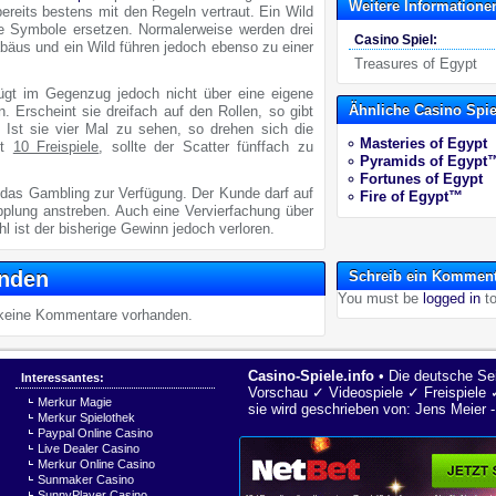
Weitere Informatione
 bereits bestens mit den Regeln vertraut. Ein Wild
e Symbole ersetzen. Normalerweise werden drei
Casino Spiel:
abäus und ein Wild führen jedoch ebenso zu einer
Treasures of Egypt
fügt im Gegenzug jedoch nicht über eine eigene
Ähnliche Casino Spie
. Erscheint sie dreifach auf den Rollen, so gibt
 Ist sie vier Mal zu sehen, so drehen sich die
Masteries of Egypt
bt
10 Freispiele
, sollte der Scatter fünffach zu
Pyramids of Egypt
Fortunes of Egypt
t das Gambling zur Verfügung. Der Kunde darf auf
Fire of Egypt™
plung anstreben. Auch eine Vervierfachung über
hl ist der bisherige Gewinn jedoch verloren.
nden
Schreib ein Komment
You must be
logged in
to
h keine Kommentare vorhanden.
Casino-Spiele.info
• Die deutsche Sei
Interessantes:
Vorschau ✓ Videospiele ✓ Freispiele ✓
Merkur Magie
sie wird geschrieben von:
Jens Meier
Merkur Spielothek
Paypal Online Casino
Live Dealer Casino
Merkur Online Casino
Sunmaker Casino
SunnyPlayer Casino