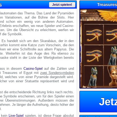
s
Treasures
Jetzt spielen!
elautomaten das Thema. Das Land der Pyramiden
len Variationen, auf die Bühne der Slots. Hier
und schon ein wenig von anderen Automaten.
 Erlebnis erschaffen, wo neue Spieler und Casino-
ten. Um die Übersicht zu erleichtern, werfen wir
f die Symbolik.
. Es handelt sich um den Skarabäus, der in den
iterhin kommt eine Katze zum Vorschein, die den
cken wir eine Schriftrolle aus altem Papyrus. Die
tte. Weiterhin ist das Auge des Ra ebenso zu
ske steht in der Liste der Wertigkeiten bereits
 dass in diesem
Casino-Spiel
auf die Zahlen und
t Treasures of Egypt mit
zwei Sondersymbolen
d, welches von einer Pyramide dargestellt wird.
cher von einer Statuette repräsentiert wird und
st die entscheidende Richtung links nach rechts.
e Symbole erscheinen, um für den Spieler einen
Jet
drei Übereinstimmungen. Außerdem müssen die
ehmen. Je länger die Aufreihung, desto höher der
t.
r kein
Live-Spiel
spielen, ist diese Frage absolut