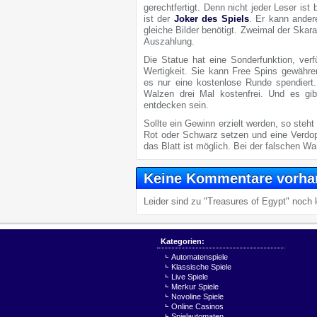
gerechtfertigt. Denn nicht jeder Leser ist
ist der
Joker des Spiels
. Er kann ander
gleiche Bilder benötigt. Zweimal der Skar
Auszahlung.
Die Statue hat eine Sonderfunktion, ver
Wertigkeit. Sie kann Free Spins gewähren
es nur eine kostenlose Runde spendiert.
Walzen drei Mal kostenfrei. Und es gi
entdecken sein.
Sollte ein Gewinn erzielt werden, so steh
Rot oder Schwarz setzen und eine Verdop
das Blatt ist möglich. Bei der falschen Wa
Keine Kommentare vorha
Leider sind zu "Treasures of Egypt" noc
Kategorien:
Automatenspiele
Klassische Spiele
Live Spiele
Merkur Spiele
Novoline Spiele
Online Casinos
Spielautomaten