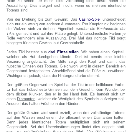
Rolle zu sehen. Je mehr Tikis vollständig sind, desto höher die
Auszahlung. Dies steigert sich noch, wenn es mehrere identische
Totems sind.
Von der Drehung bis zum Gewinn: Das
Casino-Spiel
unterscheidet
sich nur ein wenig von anderen Automaten. Per Knopfdruck beginnen
die Walzen sich zu drehen. Eigentlich
werden die Bestandteile der
Tikis
gemischt und auf ihre Plätze gelegt. Unterschiedliche Farben je
Rolle verhindern eine Auszahlung. Drei Mal das richtige Tiki sorgt
hingegen für einen Gewinn laut Gewinntabelle.
Jedes Tiki besteht aus
drei Einzelteilen
. Wir haben einen Kopfteil,
welcher als Hut durchgehen könnte. Dort ist bereits eine leichte
Verzierung angebracht. Die Mitte zeigt den Kopf und damit das
hübsche Grinsen des Totems. Gleichwohl wird in diesem Bereich ein
Gegenstand festgehalten. Abschließend sind die Füße zu erwähnen.
Wichtiger ist jedoch, dass die Hintergrundfarbe stimmt.
Den größten Gegenwert im Spiel hat der Tiki in der hellblauen Farbe.
Er hat das hübscheste Grinsen auf dem Gesicht. Kein Wunder, bei
dem dicken Klunker, den er in der Hand hält. Es handelt sich um
einen
Diamanten
, welcher die Wertigkeit des Symbols aufzeigen soll.
Andere Tikis halten Früchte in den Händen.
Der größte Gewinn wird somit erzielt, wenn drei vollständige Totems
auf den Walzen erscheinen, die allesamt einen Diamanten halten.
Denn jedes identisches Totem multipliziert sich mit seinem
Gegenstück. Bei drei Übereinstimmungen findet dies doppelt statt,
was zur größtmöglichen Auszahlung führt. Via Glücksspiel sind