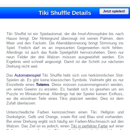
Jetzt spielen!
Tiki Shuffle Details
Tiki Shuffel ist ein Spielautomat, der die
Insel-Atmosphäre
bis nach
Hause bringt. Der Hintergrund überzeugt mit seinen Palmen, dem
Meer und den Fackeln. Die Abenddämmerung bringt Stimmung ins
Spiel. Freilich darf es an imposanten Gegenwerten nicht fehlen.
Allerdings ist auch das fluide Spielgefühl hervorzuheben. Denn nur
neun Felder der drei Walzen müssen ausgewürfelt werden. Ein
Ergebnis wird schnell angezeigt. Damit ist der Schritt zur nächsten
Drehung nicht weit.
Das
Automatenspiel
Tiki Shuffle hebt sich von herkömmlichen Slot-
Spielen ab. Es gibt keine klassischen Symbole. Vielmehr gibt es nur
Einzelteile eines
Totems
. Diese müssen zusammengesetzt werden,
um einen Gewinn zu erzielen. Es handelt sich so gesehen um ein
Puzzle im Miniaturformat. Allerdings hat der Spieler keinen Einfluss,
wo die einzelnen Teile eines Tikis platziert werden. Dies ist dem
Zufall überlassen.
Unterschiedliche Farben kennzeichnen einen Tiki. Hellgrün und
Dunkelgrün, Gelb und Orange, sowie Rot und Blau sind vorhanden.
Bei einer Drehung ergibt sich häufig ein Farben-Mischmasch auf den
Walzen. Das Ziel ist es jedoch, einen
Tiki in perfekter Farbe
auf einer