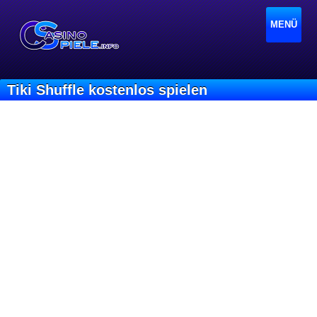
MENÜ
Tiki Shuffle kostenlos spielen