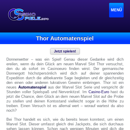
MENÜ
Thor Automatenspiel
Jetzt spielen!
Donnerwetter – was ein Spiel! Genau dieser Gedanke wird dich
ereilen, wenn du dein Glück am neuen Marvel Slot Thor versuchst,
den du ab sofort im Casinoeuro finden wirst. Der germanische
Donnergott höchstpersönlich wird dich auf deiner spannenden
Expedition durch die altbekannte Sage begleiten und dir gleichzeitig
den einen oder anderen lukrativen Gewinn einbringen. Thor ist ein
neues
Automatenspiel
aus der Marvel Slot Serie und verspricht dir
Stunden voller Spielspaß und Nervenkitzel. Im
Casino-Euro
hast du
jetzt die Chance, dein Glück an dem neuen Marvel Slot auf die Probe
zu stellen und deinen Kontostand vielleicht sogar in die Höhe zu
treiben. Einen Versuch ist es allemal wert – worauf wartest du also
noch?
Bei Thor handelt es sich, wie du bereits lesen konntest, um einen
Marvel Slot. Dieser umfasst gleich drei Jackpots, die sich durchaus
sehen lassen können. Schon nach wenigen Minuten wird dich die