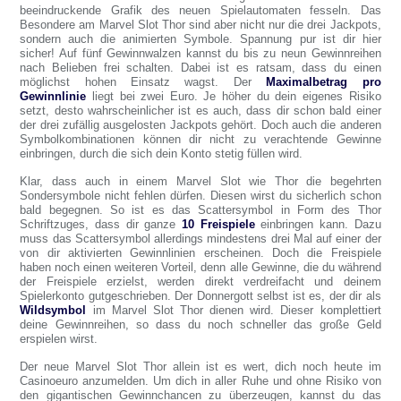
beeindruckende Grafik des neuen Spielautomaten fesseln. Das
Besondere am Marvel Slot Thor sind aber nicht nur die drei Jackpots,
sondern auch die animierten Symbole. Spannung pur ist dir hier
sicher! Auf fünf Gewinnwalzen kannst du bis zu neun Gewinnreihen
nach Belieben frei schalten. Dabei ist es ratsam, dass du einen
möglichst hohen Einsatz wagst. Der
Maximalbetrag pro
Gewinnlinie
liegt bei zwei Euro. Je höher du dein eigenes Risiko
setzt, desto wahrscheinlicher ist es auch, dass dir schon bald einer
der drei zufällig ausgelosten Jackpots gehört. Doch auch die anderen
Symbolkombinationen können dir nicht zu verachtende Gewinne
einbringen, durch die sich dein Konto stetig füllen wird.
Klar, dass auch in einem Marvel Slot wie Thor die begehrten
Sondersymbole nicht fehlen dürfen. Diesen wirst du sicherlich schon
bald begegnen. So ist es das Scattersymbol in Form des Thor
Schriftzuges, dass dir ganze
10 Freispiele
einbringen kann. Dazu
muss das Scattersymbol allerdings mindestens drei Mal auf einer der
von dir aktivierten Gewinnlinien erscheinen. Doch die Freispiele
haben noch einen weiteren Vorteil, denn alle Gewinne, die du während
der Freispiele erzielst, werden direkt verdreifacht und deinem
Spielerkonto gutgeschrieben. Der Donnergott selbst ist es, der dir als
Wildsymbol
im Marvel Slot Thor dienen wird. Dieser komplettiert
deine Gewinnreihen, so dass du noch schneller das große Geld
erspielen wirst.
Der neue Marvel Slot Thor allein ist es wert, dich noch heute im
Casinoeuro anzumelden. Um dich in aller Ruhe und ohne Risiko von
den gigantischen Gewinnchancen zu überzeugen, kannst du das