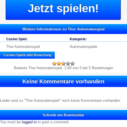
Jetzt spielen!
Weitere Informationen zu Thor Automatenspiel
Casino Spiel:
Kategorie:
Thor Automatenspiel
Automatenspiele
Casino-Spiele.info
Bewertung
Bewerte
Thor Automatenspiel
.
2,60
von 5 bei 5 Bewertungen
Keine Kommentare vorhanden
Leider sind zu "Thor Automatenspiel" noch keine Kommentare vorhanden.
Schreib ein Kommentar
You must be
logged in
to post a comment.