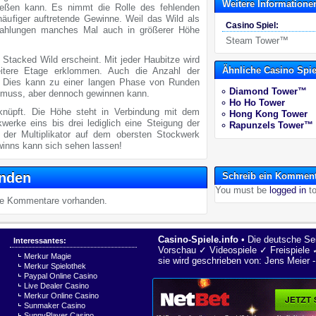
Weitere Information
ießen kann. Es nimmt die Rolle des fehlenden
häufiger auftretende Gewinne. Weil das Wild als
Casino Spiel:
zahlungen manches Mal auch in größerer Höhe
Steam Tower™
Stacked Wild erscheint. Mit jeder Haubitze wird
Ähnliche Casino Spie
itere Etage erklommen. Auch die Anzahl der
i. Dies kann zu einer langen Phase von Runden
Diamond Tower™
n muss, aber dennoch gewinnen kann.
Ho Ho Tower
rknüpft. Die Höhe steht in Verbindung mit dem
Hong Kong Tower
werke eins bis drei lediglich eine Steigung der
Rapunzels Tower™
der Multiplikator auf dem obersten Stockwerk
inns kann sich sehen lassen!
nden
Schreib ein Komment
You must be
logged in
to
ne Kommentare vorhanden.
Casino-Spiele.info
• Die deutsche Sei
Interessantes:
Vorschau ✓ Videospiele ✓ Freispiele ✓
Merkur Magie
sie wird geschrieben von:
Jens Meier
Merkur Spielothek
Paypal Online Casino
Live Dealer Casino
Merkur Online Casino
Sunmaker Casino
SunnyPlayer Casino