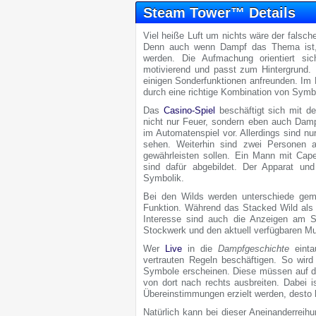
Steam Tower™ Details
Viel heiße Luft um nichts wäre der falsc
Denn auch wenn Dampf das Thema ist
werden. Die Aufmachung orientiert si
motivierend und passt zum Hintergrund.
einigen Sonderfunktionen anfreunden. Im 
durch eine richtige Kombination von Symb
Das
Casino-Spiel
beschäftigt sich mit d
nicht nur Feuer, sondern eben auch Dam
im Automatenspiel vor. Allerdings sind n
sehen. Weiterhin sind zwei Personen a
gewährleisten sollen. Ein Mann mit Cap
sind dafür abgebildet. Der Apparat u
Symbolik.
Bei den Wilds werden unterschiede gem
Funktion. Während das Stacked Wild als A
Interesse sind auch die Anzeigen am Sp
Stockwerk und den aktuell verfügbaren Mul
Wer
Live
in die
Dampfgeschichte
einta
vertrauten Regeln beschäftigen. So wir
Symbole erscheinen. Diese müssen auf de
von dort nach rechts ausbreiten. Dabei i
Übereinstimmungen erzielt werden, desto 
Natürlich kann bei dieser Aneinanderreih