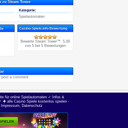
en zu Steam Tower
Kategorie:
Spielautomaten
le
Casino-Spiele.info
Bewertung
Bewerte
Steam Tower™
.
5,00
von 5 bei 5 Bewertungen
ar
 post a comment.
te für online Spielautomaten ✓ Infos &
 ✚ alle Casino Spiele kostenlos spielen -
-
Impressum
,
Datenschutz