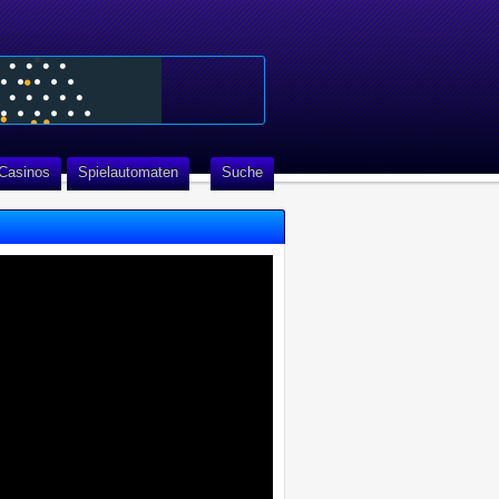
 Casinos
Spielautomaten
Suche