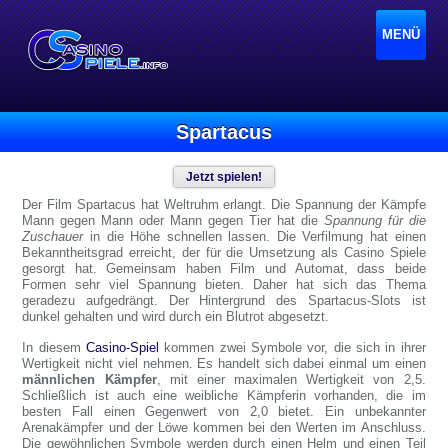
MENÜ
Spartacus
Jetzt spielen!
Der Film Spartacus hat Weltruhm erlangt. Die Spannung der Kämpfe
Mann gegen Mann oder Mann gegen Tier hat die
Spannung für die
Zuschauer
in die Höhe schnellen lassen. Die Verfilmung hat einen
Bekanntheitsgrad erreicht, der für die Umsetzung als Casino Spiele
gesorgt hat. Gemeinsam haben Film und Automat, dass beide
Formen sehr viel Spannung bieten. Daher hat sich das Thema
geradezu aufgedrängt. Der Hintergrund des Spartacus-Slots ist
dunkel gehalten und wird durch ein Blutrot abgesetzt.
In diesem
Casino-Spiel
kommen zwei Symbole vor, die sich in ihrer
Wertigkeit nicht viel nehmen. Es handelt sich dabei einmal um einen
männlichen Kämpfer
, mit einer maximalen Wertigkeit von 2,5.
Schließlich ist auch eine weibliche Kämpferin vorhanden, die im
besten Fall einen Gegenwert von 2,0 bietet. Ein unbekannter
Arenakämpfer und der Löwe kommen bei den Werten im Anschluss.
Die gewöhnlichen Symbole werden durch einen Helm und einen Teil