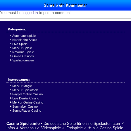
Schreib ein Kommentar
You must be
logged in
to post a comment.
Kategorien:
Automatenspiele
Klassische Spiele
Live Spiele
Merkur Spiele
Novoline Spiele
Online Casinos
Spielautomaten
Interessantes:
Merkur Magie
Merkur Spielothek
Paypal Online Casino
Live Dealer Casino
Merkur Online Casino
Sunmaker Casino
SunnyPlayer Casino
Casino-Spiele.info
• Die deutsche Seite für online Spielautomaten ✓
Infos & Vorschau ✓ Videospiele ✓ Freispiele ✓ ✚ alle Casino Spiele