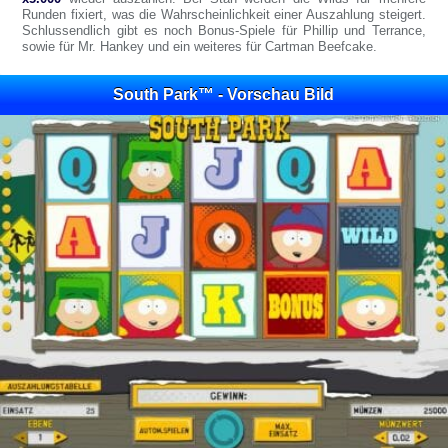
Runden fixiert, was die Wahrscheinlichkeit einer Auszahlung steigert.
Schlussendlich gibt es noch Bonus-Spiele für Phillip und Terrance,
sowie für Mr. Hankey und ein weiteres für Cartman Beefcake.
South Park™ - Vorschau Bild