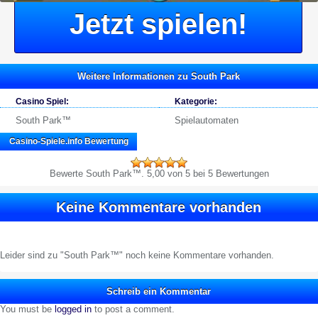
Jetzt spielen!
Weitere Informationen zu South Park
Casino Spiel:
Kategorie:
South Park™
Spielautomaten
Casino-Spiele.info
Bewertung
Bewerte
South Park™
.
5,00
von 5 bei 5 Bewertungen
Keine Kommentare vorhanden
Leider sind zu "South Park™" noch keine Kommentare vorhanden.
Schreib ein Kommentar
You must be
logged in
to post a comment.