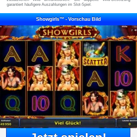
garantiert häufigere Auszahlungen im Slot-Spiel.
Showgirls™ - Vorschau Bild