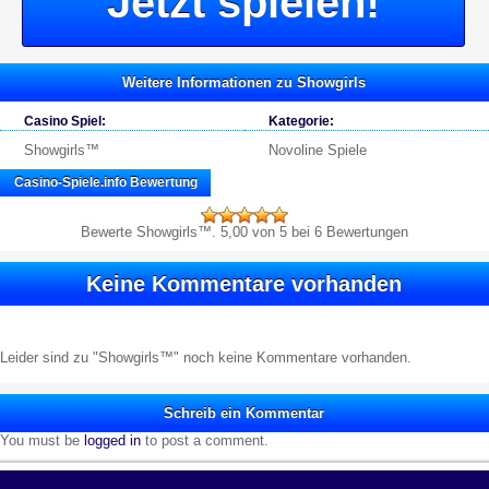
Jetzt spielen!
Weitere Informationen zu Showgirls
Casino Spiel:
Kategorie:
Showgirls™
Novoline Spiele
Casino-Spiele.info
Bewertung
Bewerte
Showgirls™
.
5,00
von 5 bei 6 Bewertungen
Keine Kommentare vorhanden
Leider sind zu "Showgirls™" noch keine Kommentare vorhanden.
Schreib ein Kommentar
You must be
logged in
to post a comment.