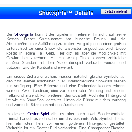
Jetzt spielen!
Showgirls™ Details
Bei
Showgirls
kommt der Spieler in mehrerer Hinsicht auf seine
Kosten. Dieser Spielautomat hat hübsche Frauen und die
Atmosphäre einer Aufführung zu bieten. Es gibt jedoch einen großen
Unterschied zu einer Show, die ansonsten angeschaut wird. Diese
kostet in jedem Fall Geld. Hier gibt es aber die Möglichkeit mit
Gewinn heimzukehren. Mit ein wenig Glück können zahlreiche
schöne Stunden mit dem Automatenspiel verbracht werden und
trotzdem wird der Kontostand erweitert.
Um dieses Ziel zu erreichen, müssen natürlich gleiche Symbole auf
den
fünf Walzen
erscheinen. Vier unterschiedliche Showgirls stehen
zur Verfügung. Eine Brünette und eine Rothaarige können erkannt
werden. Zwei Blondinen, eine vor einem roten Vorhang und eine im
Halbmond sitzend, komplettieren das Quartett. Auch der Hintergrund
ist wie ein Show-Saal gestaltet. Hinten die Bühne mit dem Vorhang
und vorne die Sitzreihen mit den Zuschauern.
In diesem
Casino-Spiel
gibt es aber auch zwei Sondersymbole.
Einmal handelt es sich dabei um das bekannte Wild-Symbol. Es ist
hier als rotes Herz vor einem goldenen Hintergrund gestaltet.
Weiterhin ist ein Scatter-Bild vorhanden. Eine Champagner-Flasche,