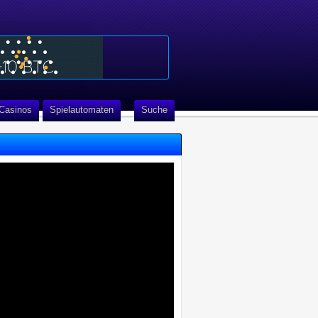
 Casinos
Spielautomaten
Suche