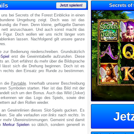
ils
Secrets of 
Jetzt spielen!
uns bei Secrets of the Forest Einblicke in einen
erbundene Umgebung zeigt. Doch was ist das
nkundig die Feen. Denn kleine, geflügelte Damen
r nett anzuschauen. Und auch sonst macht das
te Figur. Doch wollen wir uns nicht länger vom
ablenken lassen. Nachfolgend gilt unsere ganze
res.
e zur Bedienung niederschreiben. Grundsätzlich
-Spiel
erst die Gewinntabelle aufzurufen. Diese
ts an. Dort erfährst du mehr über die Bildsprache
l lässt sich die Drehung beginnen. Doch ist es
ten rechts den Einsatz pro Runde zu bestimmen.
in die
Paytable
. Innerhalb unserer Beschreibung
ren Symbolen starten. Hier ist das Bild mit der
handelt sich um den Bonus. Auch das Wild (Joker)
n erkennen wir das Logo des Spiels, sowie drei
tern auf den Rollen wieder.
 an Gewinnlinien dieses Slot-Spiels gucken. Es
Jet
ken. Sie alle verlaufen
von links nach rechts
. In
der mehr Übereinstimmungen. Gemeint sind damit
in
Merkur Spielen
so üblich, sondern generell in