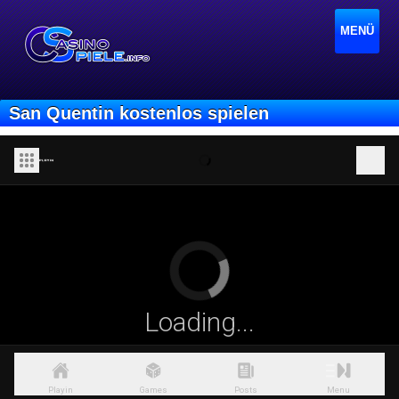
MENÜ
San Quentin kostenlos spielen