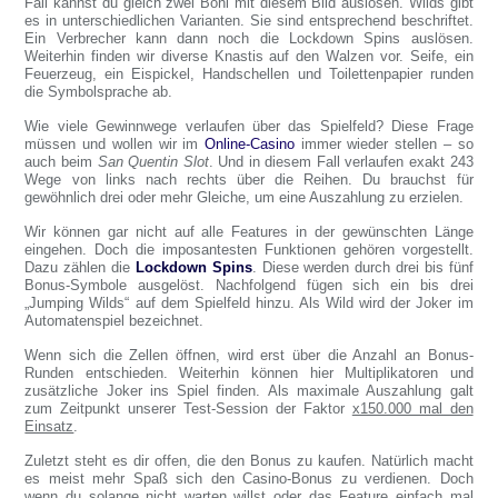
Fall kannst du gleich zwei Boni mit diesem Bild auslösen. Wilds gibt
es in unterschiedlichen Varianten. Sie sind entsprechend beschriftet.
Ein Verbrecher kann dann noch die Lockdown Spins auslösen.
Weiterhin finden wir diverse Knastis auf den Walzen vor. Seife, ein
Feuerzeug, ein Eispickel, Handschellen und Toilettenpapier runden
die Symbolsprache ab.
Wie viele Gewinnwege verlaufen über das Spielfeld? Diese Frage
müssen und wollen wir im
Online-Casino
immer wieder stellen – so
auch beim
San Quentin Slot
. Und in diesem Fall verlaufen exakt 243
Wege von links nach rechts über die Reihen. Du brauchst für
gewöhnlich drei oder mehr Gleiche, um eine Auszahlung zu erzielen.
Wir können gar nicht auf alle Features in der gewünschten Länge
eingehen. Doch die imposantesten Funktionen gehören vorgestellt.
Dazu zählen die
Lockdown Spins
. Diese werden durch drei bis fünf
Bonus-Symbole ausgelöst. Nachfolgend fügen sich ein bis drei
„Jumping Wilds“ auf dem Spielfeld hinzu. Als Wild wird der Joker im
Automatenspiel bezeichnet.
Wenn sich die Zellen öffnen, wird erst über die Anzahl an Bonus-
Runden entschieden. Weiterhin können hier Multiplikatoren und
zusätzliche Joker ins Spiel finden. Als maximale Auszahlung galt
zum Zeitpunkt unserer Test-Session der Faktor
x150.000 mal den
Einsatz
.
Zuletzt steht es dir offen, die den Bonus zu kaufen. Natürlich macht
es meist mehr Spaß sich den Casino-Bonus zu verdienen. Doch
wenn du solange nicht warten willst oder das Feature einfach mal