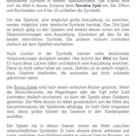
besonderen Symbole in diesem Spielautomaten. Der Kobold reiht
sich als Wild in dieses Schema beim
Novoline Spiel
ein. Die Ziffern
und Buchstaben von A bis 10 schließen die Symbolik.
Um das Spielziel, eine möglichst große Auszahlung, zu erreichen,
werden möglichst viele identische Symbole benötigt. Das
Slot-Spiel
ist jedoch gütig zu den Spielern und erweist diesen schon bei zwei
Übereinstimmungen eine Auszahlung. Zumindest gilt dies für die
beiden wertvollsten Symbole. Die anderen müssen zumindest
dreifach auf dem Spielfeld erscheinen.
Auch Lücken in der Symbolik können unter bestimmten
Voraussetzungen akzeptiert werden. Hier kommt das
Wild
ins Spiel.
Es kann diese Lücken füllen und dadurch eine Auszahlung erreichen.
Diese ist nicht selten höher als sonst. Definitiv ist es jedoch möglich,
dass Gewinne stattfinden, die ansonsten gar nicht zustande
gekommen wären.
Die
Bonus-Spiele
sind nach einem einfachen Muster gestrickt. Wenn
der Wunschbrunnen, der Regenbogen oder der Topf voller Gold
zumindest dreifach erscheinen, so kann der Spieler einen Geldpreis
gewinnen. Die Höhe dessen ist dabei grundsätzlich von der Höhe des
Gesamteinsatzes der Spielrunde abhängig. Je mehr Geld eingesetzt
wird, desto größer können die Gewinne in den Sonderspielen
ausfallen.
Der Spieler hat in diesen Games immer die Wahl zwischen
unterschiedlichen Symbolen. Er kann diverse davon anklicken und
somit umdrehen. Anschließend erfährt er wieviel Geld im Brunnen, im