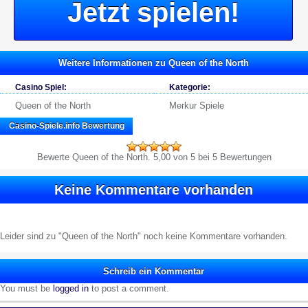
Jetzt spielen!
Weitere Informationen zu Queen of the North
Casino Spiel:
Kategorie:
Queen of the North
Merkur Spiele
Casino-Spiele.info
Bewertung
Bewerte
Queen of the North
.
5,00
von 5 bei 5 Bewertungen
Keine Kommentare vorhanden
Leider sind zu "Queen of the North" noch keine Kommentare vorhanden.
Schreib ein Kommentar
You must be
logged in
to post a comment.