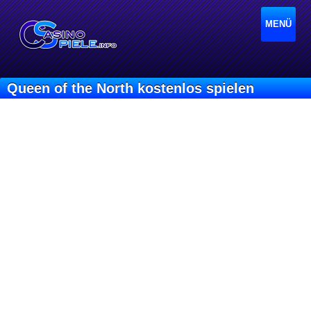
MENÜ
Queen of the North kostenlos spielen