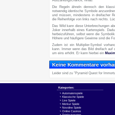
Auszahlungschance, hinab.
Die Regeln ähneln dennoch den klas
notwendig identische Symbole anzuordnen
und müssen, mindestens in dreifacher Rei
die Reihenfolge von links nach rechts. L
Das Wild kann diese Unterbrechungen aber 
Joker innerhalb eines Kartenspiels. Da
herbeizuführen, selbst wenn die Symbolik
Höhere und häufigere Gewinne sind die Fo
Zudem ist ein Multiplier-Symbol vorha
kann. Immer wenn das Bild dreifach auf de
um eins erhöht. Er kann hierbei ein
Maxim
Keine Kommentare vorha
Leider sind zu "Pyramid Quest for Immor
Kategorien:
Automatenspiele
Klassische Spiele
Live Spiele
Merkur Spiele
Novoline Spiele
Online Casinos
Spielautomaten