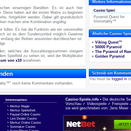
Weitere Informatione
sischen
einarmigen Banditen
. Es ist auch hier
Casino Spiel:
. Diese haben auf der ersten Walze zu beginnen
Pyramid Quest for
he, fortgeführt werden. Dabei gilt grundsätzlich
Immortality™
ücken machen eine Kombination ungültig.
füllen. Es hat die Funktion wie ein universeller
Ähnliche Casino Spie
durch ist es dem Sondersymbol möglich Gewinne
 entlang der Reihen ansonsten durchbrochen ist.
Viking Quest™
lge.
50000 Pyramid
nden, welches die Auszahlungssummen steigern
The Pyramid of Ra
m Spielfeld zu sehen ist, wird der Multiplikator
Golden Pyramid
um von x10
annehmen.
nden
Schreib ein Komment
You must be
logged in
to
tality™" noch keine Kommentare vorhanden.
Casino-Spiele.info
• Die deutsche Sei
Interessantes:
Vorschau ✓ Videospiele ✓ Freispiele ✓
Merkur Magie
sie wird geschrieben von:
Jens Meier
Merkur Spielothek
Paypal Online Casino
Live Dealer Casino
Merkur Online Casino
Sunmaker Casino
SunnyPlayer Casino