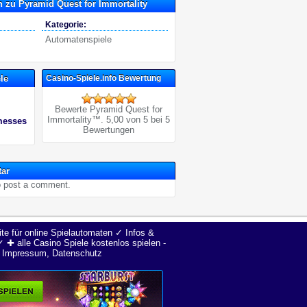
n zu Pyramid Quest for Immortality
Kategorie:
Automatenspiele
le
Casino-Spiele.info
Bewertung
Bewerte
Pyramid Quest for
Immortality™
.
5,00
von 5 bei 5
messes
Bewertungen
ar
 post a comment.
te für online Spielautomaten ✓ Infos &
 ✚ alle Casino Spiele kostenlos spielen -
-
Impressum
,
Datenschutz