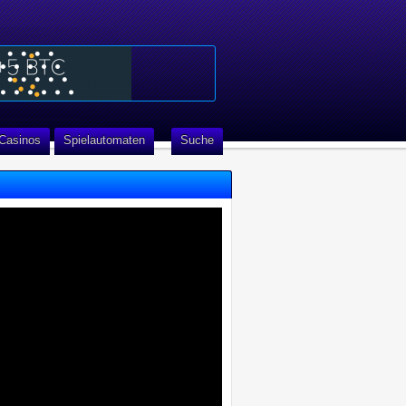
 Casinos
Spielautomaten
Suche