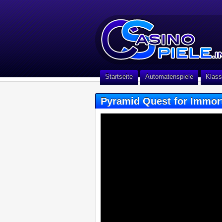
Startseite
Automatenspiele
Klass
Pyramid Quest for Immort