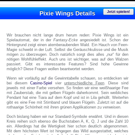
Jetzt spielen!
Pixie Wings Details
Wir brauchen nicht lange drum herum reden: Pixie Wings ist ein
Spielautomat, der in der
Fantasy-Ecke
angesiedelt ist. Schon der
Hintergrund zeigt einen atemberaubenden Wald. Ein Hauch von Feen-
Magie schwebt in der Luft. Selbst die Geräuschkulisse und die Musik
mögen zu überzeugen. Doch natürlich sorgt dies alles „nur“ für den
nötigen Wohlfühleffekt. Auch uns ist wichtiger, was auf den Walzen
passiert. Gibt es interessante Features? Sind hohe Gewinne
möglich? Diese Fragen wollen beantwortet werden.
Wenn wir vorläufig auf die Gewinntabelle schauen, so entdecken wir
bei diesem
Casino-Spiel
vier
unterschiedliche Feen
. Diese sind
jeweils mit einer Farbe versehen. So finden wir eine weißhaarige Fee
mit Zauberstab, die mit gelben Flügeln daherkommt. Sein weibliches
Pendant hat eine Tiara auf dem Kopf und ist in Lila gehüllt. Weiterhin
gibt es eine Fee mit Stirnband und blauen Flügeln. Zuletzt ist auf die
rothaarige Schönheit mit ihren grünen Applikationen zu verweisen.
Doch bislang haben wir nur Standard-Symbole erwähnt. Und in diesen
Kreis reihen sich ebenso die Buchstaben A, K, Q, J und die Zahl 10
ein. Allerdings hat die Wertigkeit hier schon deutlich abgenommen.
Mit dem höchsten Wert ist hingegen das Wild ausgestattet, welches