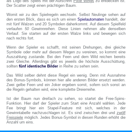
als Logo des Spiels mit der Aufschrift
Pixie Wings
zu entdecken ist.
Der Scatter zeigt einen prächtigen Baum.
Womit wir zu den Spielregeln wechseln. Selbst Neulinge sehen auf
den ersten Blick, dass es sich um einen
Spielautomaten
handelt, der
mit fünf Walzen und 20 Symbolen daherkommt. Auf diesem Spielfeld
verlaufen
50 Gewinnreihen
. Diese Linien nehmen alle denselben
Verlauf. Sie starten auf der ersten Walze links und bewegen sich
nach rechts fort.
Wenn der Spieler es schafft, mit seinen Drehungen, drei gleiche
Symbole oder mehr auf diesem Wegen zu vereinen, so kommt eine
Auszahlung zustande. Bei den Feen und dem Wild reichen bereits
zwei Gleiche. Allerdings gibt es jeweils die höchste Ausschüttung,
sollten
fünf identische Bilder
in Reihe zu sehen sein.
Das Wild selber dehnt diese Regel ein wenig. Denn mit Ausnahme
des Bonus-Symbols, können hier alle anderen Bilder ersetzt werden.
Zwei gelbe Feen und ein Joker ergeben somit, sofern sich sonst an
die Regeln gehalten wird, eine komplette Dreierreihe.
Ist der Baum nun dreifach zu sehen, so startet die Free-Spins-
Funktion. Hier darf der Spieler zum Start eine Anzahl wählen. Jede
Fee bringt hier ein Stapel-Feature mit sich, welches in der
Gewinntabelle nachzuschlagen ist. Es sind zwischen drei und
zwölf
Freispiele
möglich. Jedes Bonus-Symbol in diesen Runden erhöht die
Anzahl um eins.