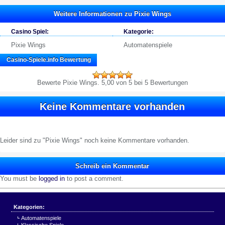
Weitere Informationen zu Pixie Wings
Casino Spiel:
Kategorie:
Pixie Wings
Automatenspiele
Casino-Spiele.info
Bewertung
Bewerte
Pixie Wings
.
5,00
von 5 bei 5 Bewertungen
Keine Kommentare vorhanden
Leider sind zu "Pixie Wings" noch keine Kommentare vorhanden.
Schreib ein Kommentar
You must be
logged in
to post a comment.
Kategorien:
Automatenspiele