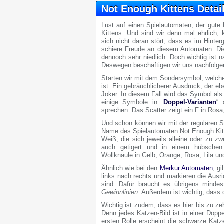
Not Enough Kittens Detai
Lust auf einen Spielautomaten, der gut
Kittens. Und sind wir denn mal ehrlich
sich nicht daran stört, dass es im Hinter
schiere Freude an diesem Automaten. Di
dennoch sehr niedlich. Doch wichtig ist n
Deswegen beschäftigen wir uns nachfolge
Starten wir mit dem Sondersymbol, welch
ist. Ein gebräuchlicherer Ausdruck, der e
Joker. In diesem Fall wird das Symbol als
einige Symbole in „
Doppel-Varianten
“ 
sprechen. Das Scatter zeigt ein F in Rosa
Und schon können wir mit der regulären S
Name des Spielautomaten Not Enough Kitt
Weiß, die sich jeweils alleine oder zu zw
auch getigert und in einem hübschen 
Wollknäule in Gelb, Orange, Rosa, Lila u
Ähnlich wie bei den
Merkur Automaten
, g
links nach rechts und markieren die Ausr
sind. Dafür braucht es übrigens minde
Gewinnlinien
. Außerdem ist wichtig, dass 
Wichtig ist zudem, dass es hier bis zu z
Denn jedes Katzen-Bild ist in einer Dop
ersten Rolle erscheint die schwarze Katz