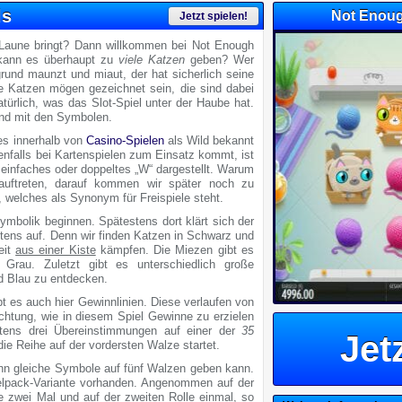
ls
Not Enoug
Jetzt spielen!
e Laune bringt? Dann willkommen bei Not Enough
, kann es überhaupt zu
viele Katzen
geben? Wer
grund maunzt und miaut, der hat sicherlich seine
e Katzen mögen gezeichnet sein, die sind dabei
atürlich, was das Slot-Spiel unter der Haube hat.
nd mit den Symbolen.
es innerhalb von
Casino-Spielen
als Wild bekannt
benfalls bei Kartenspielen zum Einsatz kommt, ist
 einfaches oder doppeltes „W“ dargestellt. Warum
auftreten, darauf kommen wir später noch zu
, welches als Synonym für Freispiele steht.
ymbolik beginnen. Spätestens dort klärt sich der
ens auf. Denn wir finden Katzen in Schwarz und
eit
aus einer Kiste
kämpfen. Die Miezen gibt es
Grau. Zuletzt gibt es unterschiedlich große
nd Blau zu entdecken.
ibt es auch hier Gewinnlinien. Diese verlaufen von
ichtung, wie in diesem Spiel Gewinne zu erzielen
stens drei Übereinstimmungen auf einer der
35
Jet
die Reihe auf der vordersten Walze startet.
ehn gleiche Symbole auf fünf Walzen geben kann.
pelpack-Variante vorhanden. Angenommen auf der
e zwei Mal und auf der zweiten Rolle einmal, so