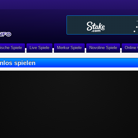
ische Spiele
Live Spiele
Merkur Spiele
Novoline Spiele
Online
nlos spielen