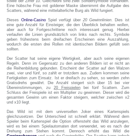
sowie der Ziffer 10. Gleichwohl sind zwei Sondersymbole vorhanden.
Eine hübsche Frau mit goldener Maske übernimmt die Aufgabe des
Scatters, während eine mittelalterliche Burg als Wild fungiert.
Dieses
Online-Casino
Spiel verfügt über
20 Gewinnlinien
. Dies ist
eine gute Anzahl für Einsteiger, die den Überblick behalten wollen,
aber auch für Fortgeschrittene noch interessant genug. Hierbei
verlaufen die Linien grundsätzlich von links nach rechts. Symbole
geben frühestens beim dreifachen Erscheinen eine Auszahlung,
wodurch die ersten drei Rollen mit identischen Bildern gefüllt sein
sollten.
Der Scatter hat seine eigene Wertigkeit, aber auch seine eigenen
Regeln. Denn im Gegensatz zu den anderen Bildern ist er nicht an
die Reihenbildung gebunden. Erscheint der Scatter auf den Walzen
zwei, vier und fünf, so zahlt er trotzdem aus. Zudem kommen seine
Fertigkeiten zum Einsatz. Ist er dreifach zu sehen, so werden zehn
Gratisdrehs gewährt. Die Anzahl steigert sich über 15 bei vier
Übereinstimmungen, zu
20 Freispielen
bei fünf Scattern. Zum
Schluss der Freispiele ist ein Multiplier zu gewinnen. Dieser wird die
gesamten Gewinn um einen Faktor steigern, welcher zwischen x2
und x10 liegt.
Das Wild ist mit dem universellen Joker eines Kartenspiels
gleichzusetzen. Der Unterschied ist schnell erklärt. Während dem
Spieler beim Kartenspiel die Option offensteht das Wild anzulegen,
wird es bei einem Spielautomaten dort verwendet, wo es nach der
Drehung zum Stehen kommt. Dennoch erhöht das Wild die
Gewinnchancen
und auch die Gewinnhöhe. Der Scatter kann jedoch