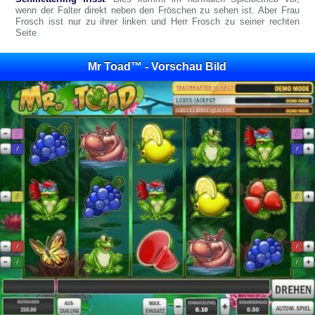
wenn der Falter direkt neben den Fröschen zu sehen ist. Aber Frau
Frosch isst nur zu ihrer linken und Herr Frosch zu seiner rechten
Seite.
Mr Toad™ - Vorschau Bild