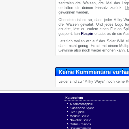
zentralen drei Walzen, drei Mal das Lo
erstatten dir deinen Einsatz zurück.
Dr
gewonnen werden.
Obendrein ist es so, dass jeder Milky-W
drei Walzen gewährt. Und jedes Logo fü
erzielst, löst du zudem einen Fusion S
gesperrt. Ein
Respin
erlaubt es dir die Au
Letztlich wollen wir auf das Solar Wild
damit nicht genug. Es ist mit einem Multip
Gewinne also noch weiter erhöhen kann. D
Keine Kommentare vorha
Leider sind zu "Milky Ways" noch keine 
Kategorien:
Automatenspiele
Klassische Spiele
Live Spiele
Merkur Spiele
Novoline Spiele
Online Casinos
Spielautomaten