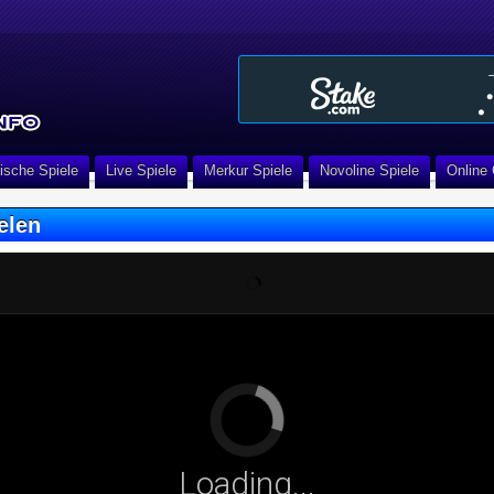
ische Spiele
Live Spiele
Merkur Spiele
Novoline Spiele
Online
elen