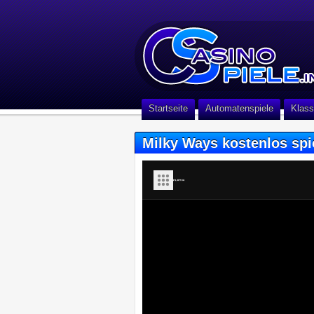
Startseite
Automatenspiele
Klass
Milky Ways kostenlos spi