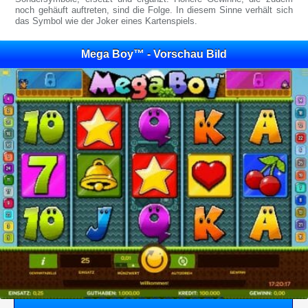
noch gehäuft auftreten, sind die Folge. In diesem Sinne verhält sich
das Symbol wie der Joker eines Kartenspiels.
Mega Boy™ - Vorschau Bild