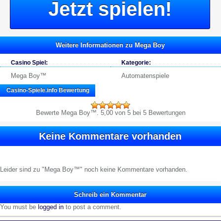
Jetzt spielen!
Weitere Informationen zu Mega Boy
Casino Spiel:
Kategorie:
Mega Boy™
Automatenspiele
Casino-Spiele.info
Bewertung
Bewerte
Mega Boy™
.
5,00
von 5 bei 5 Bewertungen
Keine Kommentare vorhanden
Leider sind zu "Mega Boy™" noch keine Kommentare vorhanden.
Schreib ein Kommentar
You must be
logged in
to post a comment.