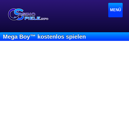
MENÜ
Mega Boy™ kostenlos spielen