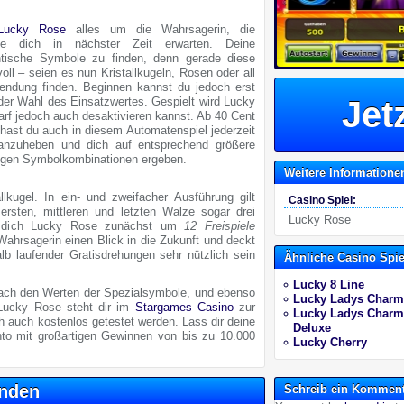
Lucky Rose
alles um die Wahrsagerin, die
e dich in nächster Zeit erwarten. Deine
entische Symbole zu finden, denn gerade diese
ll – seien es nun Kristallkugeln, Rosen oder all
wendung finden. Beginnen kannst du jedoch erst
der Wahl des Einsatzwertes. Gespielt wird Lucky
Jet
arf jedoch auch desaktivieren kannst. Ab 40 Cent
h hast du auch in diesem Automatenspiel jederzeit
 anzuheben und dich auf entsprechend größere
digen Symbolkombinationen ergeben.
Weitere Informatione
llkugel. In ein- und zweifacher Ausführung gilt
Casino Spiel:
ersten, mittleren und letzten Walze sogar drei
Lucky Rose
rd dich Lucky Rose zunächst um
12 Freispiele
 Wahrsagerin einen Blick in die Zukunft und deckt
lb laufender Gratisdrehungen sehr nützlich sein
Ähnliche Casino Spie
Lucky 8 Line
nach den Werten der Spezialsymbole, und ebenso
Lucky Ladys Char
Lucky Rose steht dir im
Stargames Casino
zur
Lucky Ladys Char
h auch kostenlos getestet werden. Lass dir deine
Deluxe
nto mit großartigen Gewinnen von bis zu 10.000
Lucky Cherry
nden
Schreib ein Komment