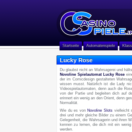
Startseite
Automatenspiele
Klass
Lucky Rose
Du glaubst nicht an Wahrsagerei und hält
Novoline Spielautomat Lucky Rose
eine
der im Comicdesign gestalteten Wahrsager
wissen musst. Natürlich ist die Lady ni
Videospielautomaten, denn auch die Rose
von der Partie und begleiten dich auf 
erinnert ein wenig an den Orient, denn ge
Normalität.
Wie du es von
Novoline Slots
vielleicht
drei und mehr gleiche Bilder zu einem G
Gelegenheit, die Wahrsagerin und ihren Wa
kennen zu lernen, die dich mit ein weni
werden.